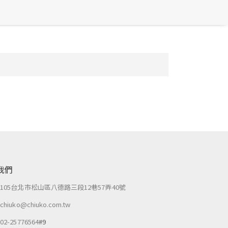
我們
：
105台北市松山區八德路三段12巷57弄40號
：
chiuko@chiuko.com.tw
：
02-25776564
#9