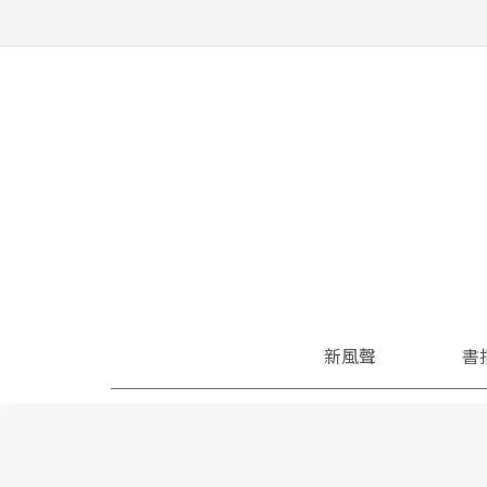
新風聲
書