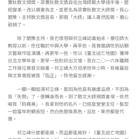
實秋散文頒獎。梁實秋散文獎自從台灣師範大學接手後，歷
經變革，改以選書為主，並更名為梁實秋散文大師獎。我心
猶豫。主持散文獎容易，那個「大師」讓人肅然起敬，擔心
砸鍋了。
除了猶豫主持，我也懷想與祁立峰認識始末。擔任師大
教授以前，他任職於中興大學，再早些，我曾邀請他到幼獅
文藝寫作班演講，再更早一些，他以《臺北逃亡地圖》獲得
台北文學年金，更早一些則初出文壇，我在二○一六年離開
工作崗位曾發文臉書，祁立峰大方坦承他年少時，有幾篇投
稿文章曾經被我「指正」，特地留言感謝。
一關一關追溯祁立峰，是因為他具有謙虛品德，不因為
我「失勢」了，便轉身而去，到了散文大師頒獎會場，依然
喊我「鈞堯哥」。我拿到他的名片，已經是堂堂主任，髮型
一如當年刺蝟長短，然白色替換黑色，茁壯，果然都是代
價。
祁立峰什麼都能寫，而且都能寫好，《臺北逃亡地圖》