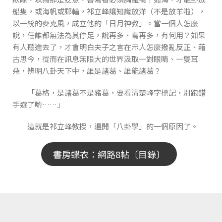
船隻，或海帆或郵輪，祁立峰讓知識放洋（不是放羊啦），
以一統的麥克風，成立他的「日月神教」。當一個人怎麼
說，任誰都無法為其佇足，說再多、寫再多，有何用？如果
有人聽進去了，才會明白夫子之言在示人怎麼撥亂反正、藉
古思今，從而在訊息無限大的世界汲取一對眼睛、一雙耳
朵，辨明八卦天下中，誰是諸葛、誰能諸葛？
「葛格，是諸葛不是豬葛，要看清楚峰字標記，別跑錯
手遊了喲……」
這就是祁立峰教授，遍開「八卦學」的一個原因了。
書房蝶衣：網路8帖〔目錄〕