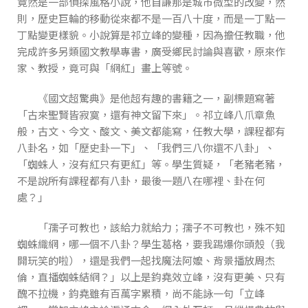
竟然是一部偵探風格小說，他自謙那是城市微型的改變，然
則，歷史巨輪的移動從來都不是一百八十度，而是一丁點一
丁點變更樣貌。小說算是祁立峰的變種，因為擔任教職，他
完成許多另類國文教學專書，廣受鄉民討論與喜歡，原來作
家、教授，竟可與「網紅」畫上等號。
《國文超驚典》是他超有趣的書籍之一，副標題寫著
「古來聖賢皆寂寞，還有神文留下來」。祁立峰八爪章魚
般，古文、今文、酸文、美文都能寫，任教大學，課程都有
八卦名，如「歷史卦一下」、「我們三八你還不八卦」、
「蜘蛛人，沒有紅只有更紅」等。學生質疑，「老豬老豬，
不是說所有課程都有八卦，最後一題八在哪裡、卦在何
處？」
「孺子可教也，該給力就給力；孺子不可教也，殊不知
蜘蛛織網，哪一個不八卦？學生葛格，要我踢爆你頭殼（我
開玩笑的啦），還是我們一起找魔法阿嬤、背景播放周杰
倫，直播蜘蛛結網？」以上是鈞堯效立峰，沒有更美、只有
醜不拉機，鈞堯雖有百萬字累積，尚不能詠一句「立峰