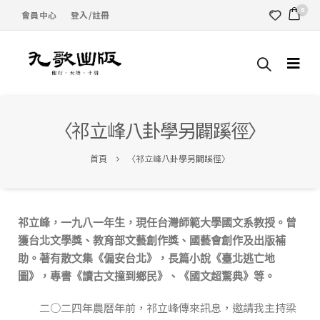
0
會員中心
登入/註冊
〈祁立峰八卦學另闢蹊徑〉
首頁
〈祁立峰八卦學另闢蹊徑〉
祁立峰，一九八一年生，現任台灣師範大學國文系教授。曾
獲台北文學獎、教育部文藝創作獎、國藝會創作及出版補
助。著有散文集《偏安台北》，長篇小說《臺北逃亡地
圖》，專書《讀古文撞到鄉民》、《國文超驚典》等。
二○二四年農曆年前，祁立峰傳來訊息，邀請我主持梁