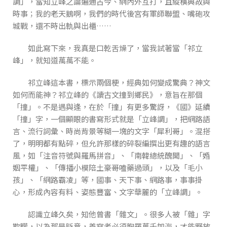
調」，當知立峰之論遍通古今、網內外互打，且縱橫典故與
時事；我的老天鵝啊，我們的時代後宮有軍師聯盟、嘴砲攻
城戰，還不時出軌與出櫃……
如此寫下來，我真是口乾舌燥了，當我試著當「祁立
峰」，就知道萬萬不能。
祁立峰這本書，標示兩個梗，經典如何變成驚典？神文
如何而能神？祁立峰的《讀古文撞到鄉民》，意旨在那個
「撞」。不是遇與逢，在於「撞」有更多驚訝，《國》延續
「撞」字，一個顯眼的書寫形式就是「立峰調」，把網路語
言、流行詞彙、時尚背景等糊一塊的文字「犀利哥」。混搭
了，明明都有點碎，但允許那樣的碎裂編撰出更有趣的語言
風，如「注音符號與羅馬拼音」、「南韓總統醜聞」、「婚
姻平權」、「傳播小模陪土豪哥嗑藥過頭」，以及「毛小
孩」、「網路霸凌」等，國事、天下事、網路事，事事掛
心，形成內容有料、姿態豐富、文字華麗的「立峰調」。
認識立峰久矣，知他曾書「雜文」。很多人被「雜」字
欺矇，以為那是貶意，善寫者必須胸羅萬千如海，才能野放