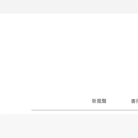
新風聲
書