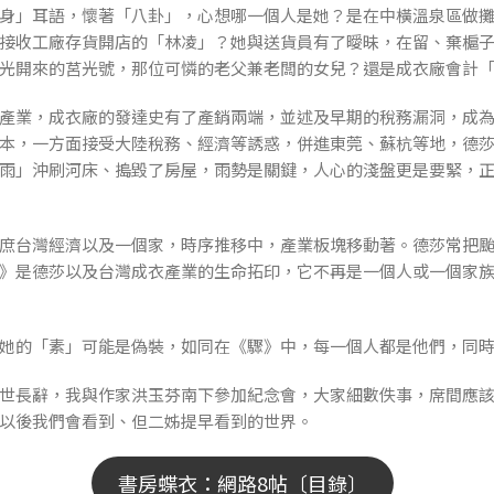
」耳語，懷著「八卦」，心想哪一個人是她？是在中橫溫泉區做攤
接收工廠存貨開店的「林凌」？她與送貨員有了曖昧，在留、棄槴
光開來的莒光號，那位可憐的老父兼老闆的女兒？還是成衣廠會計
業，成衣廠的發達史有了產銷兩端，並述及早期的稅務漏洞，成為
本，一方面接受大陸稅務、經濟等誘惑，併進東莞、蘇杭等地，德
雨」沖刷河床、搗毀了房屋，雨勢是關鍵，人心的淺盤更是要緊，
台灣經濟以及一個家，時序推移中，產業板塊移動著。德莎常把颱
》是德莎以及台灣成衣產業的生命拓印，它不再是一個人或一個家
的「素」可能是偽裝，如同在《驟》中，每一個人都是他們，同時
長辭，我與作家洪玉芬南下參加紀念會，大家細數佚事，席間應該
以後我們會看到、但二姊提早看到的世界。
書房蝶衣：網路8帖〔目錄〕