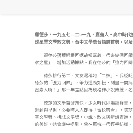
顧德莎，一九五七—二○一九，嘉義人。高中時代
球星雲文學散文獎、台中文學獎台語詩首獎，以及
顧德莎落葉歸根回返故鄉嘉義，帶來幾個回饋：
家之屋」，增加活動據點。我在德莎的「強力回歸
德莎排行第二，文友暱稱她「二姊」。我眨眨眼
德莎的「強力回歸」，筆力遒勁如松，刻畫一間病
然素人啊！」那一年差點因為規格非小說傳統，名
德莎的文學苗發育快，少女時代即遍讀群書，成
遲到與早退，必要時人人都得「留校察看」，德莎
雲文學獎、桃城文學獎，小說、散文與新詩齊進，
的美好，她會議中提到，曾在蘇杭一帶經手紡織、