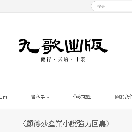
指南
書私事
作家地圖
關於我
〈顧德莎產業小說強力回嘉〉