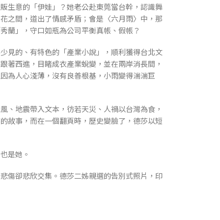
販生意的「伊娃」？她老公赴東莞當台幹，認識舞
子花之間，道出了情感矛盾；會是〈六月雨〉中，那
「秀蘭」，守口如瓶為公司平衡真帳、假帳？
少見的、有特色的「產業小說」，順利獲得台北文
莎跟著西進，目睹成衣產業蛻變，並在兩岸消長間，
正因為人心淺薄，沒有良善根基，小雨變得湍湍巨
風、地震帶入文本，彷若天災、人禍以台灣為食，
族的故事，而在一個翻頁時，歷史變臉了，德莎以短
也是她。
悲傷卻悲欣交集。德莎二姊親選的告別式照片，印