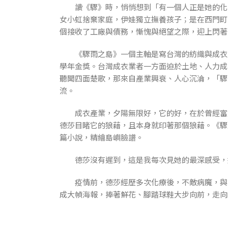
讀《驟》時，悄悄想到「有一個人正是她的化身
女小虹捨棄家庭，伊娃獨立撫養孩子；是在西門町
個接收了工廠與債務，慚愧與絕望之際，迎上閃著
《驟雨之島》一個主軸是寫台灣的紡織與成衣產
學年金獎。台灣成衣業者一方面迫於土地、人力成
聽聞四面楚歌，那來自產業興衰、人心沉淪，「驟
流。
成衣產業，夕陽無限好，它的好，在於曾經富庶
德莎目睹它的狼藉，且本身就印著那個狼藉。《驟
篇小說，精繪島嶼臉譜。
德莎沒有遲到，這是我每次見她的最深感受，她
疫情前，德莎經歷多次化療後，不敵病魔，與世
成大幀海報，捧著鮮花、腳踏球鞋大步向前，走向