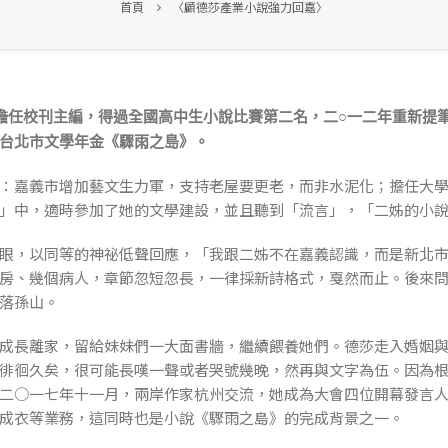
首頁
〈顧德莎產業小說強力回嘉〉
擔任校刊主編，得過全國高中生小說比賽第二名，二○一二年重新提
台北市文學年金《驟雨之島》。
嘉義市增加藝文生力軍，支持老屋要更老，而非水泥化；擔任大學
」中，適時參加了她的文學建設，並且聽到「流言」，「二姊的小
，以同等的神祕低聲回應，「我跟二姊不在嘉義認識，而是新北市
房、幾個病人，章節忽短忽長，一律採新詩格式，戛然而止。後來
落孫山。
長離家，留給妹妹們一大面書牆，繼續餵養她們。德莎走入婚姻與
徘徊久矣，很可能長嘆一聲或者哭號幾晚，然再與文字為伍。因為
二○一七年十一月，兩岸作家杭州交流，她成為大會四位開幕發言
成衣等業務，這同時也是小說《驟雨之島》的完成背景之一。