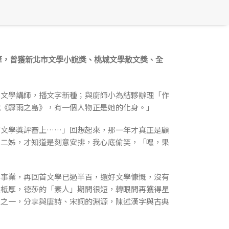
筆，曾獲新北市文學小說獎、桃城文學散文獎、全
文學講師，播文字新種；與廚師小為結夥辦理「作
說《驟雨之島》，有一個人物正是她的化身。」
文學獎評審上……」回想起來，那一年才真正是顧
問二姊，才知道是刻意安排，我心底偷笑，「嘿，果
事業，再回首文學已過半百，還好文學慷慨，沒有
根柢厚，德莎的「素人」期間很短，轉眼間再獲得星
人之一，分享與唐詩、宋詞的淵源，陳述漢字與古典