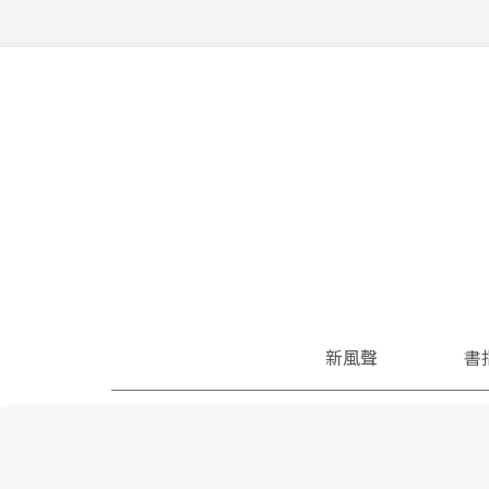
新風聲
書