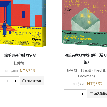
繼續微笑的薛西佛斯
阿嬤要我跟你說抱歉（增
版）
杜秀娟
NT$
316
菲特烈．貝克曼 (Fredrik
NT$
400
Backman)
加入購物車
NT$
332
NT$
420
加入購物