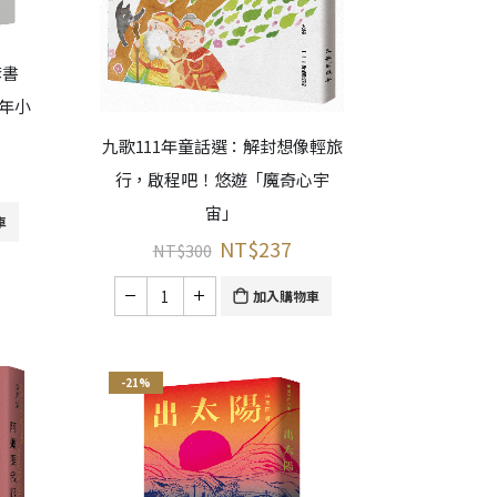
套書
1年小
九歌111年童話選：解封想像輕旅
行，啟程吧！悠遊「魔奇心宇
宙」
車
NT$
237
NT$
300
加入購物車
-21%