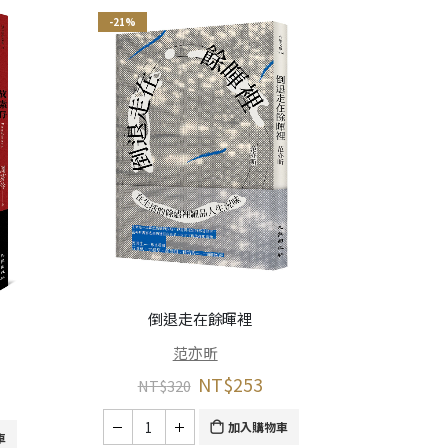
-21%
倒退走在餘暉裡
范亦昕
NT$
253
NT$
320
加入購物車
車