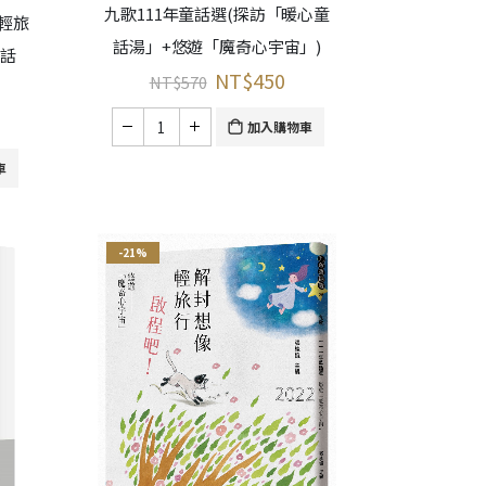
九歌111年童話選(探訪「暖心童
輕旅
話湯」+悠遊「魔奇心宇宙」)
童話
NT$
450
NT$
570
加入購物車
車
-21%