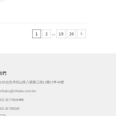
...
1
2
19
20
我們
：
105台北市松山區八德路三段12巷57弄40號
：
chiuko@chiuko.com.tw
：
02-25776564
#9
：
02-25789205