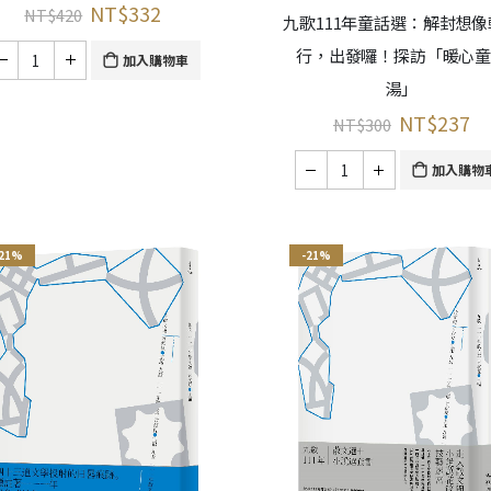
NT$
332
NT$
420
九歌111年童話選：解封想像
行，出發囉！探訪「暖心
加入購物車
湯」
NT$
237
NT$
300
加入購物
-21%
-21%