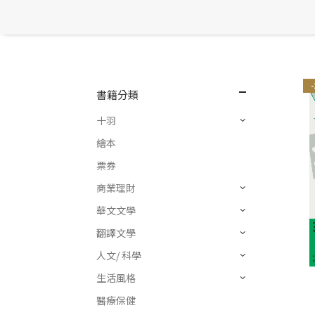
書籍分類
十羽
繪本
票券
商業理財
華文文學
翻譯文學
人文/ 科學
生活風格
醫療保健