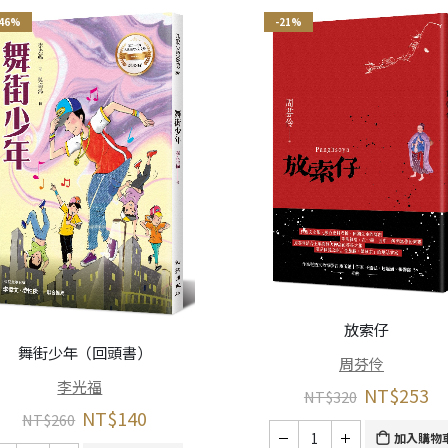
-46%
-21%
放索仔
舞街少年（回頭書）
周芬伶
李光福
NT$
253
NT$
320
NT$
140
NT$
260
加入購物