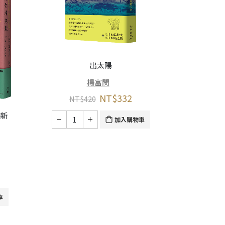
出太陽
楊富閔
NT$
332
NT$
420
訂新
加入購物車
車