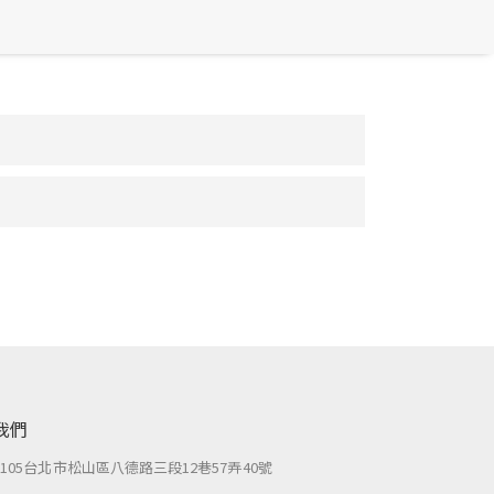
我們
：
105台北市松山區八德路三段12巷57弄40號