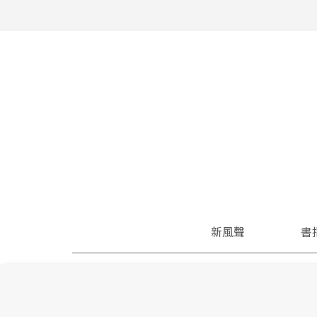
新風聲
書