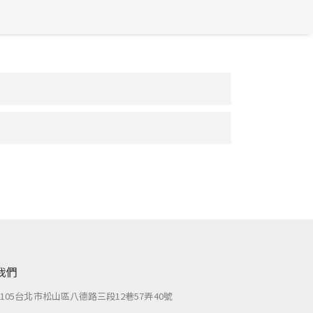
我們
：
105台北市松山區八德路三段12巷57弄40號