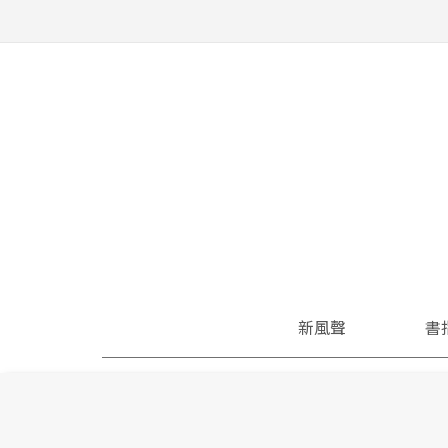
新風聲
書