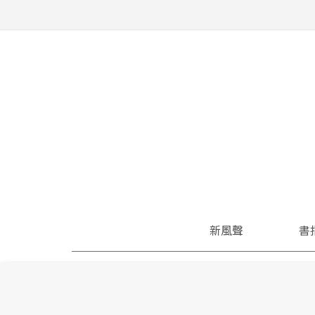
新風聲
書