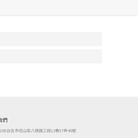
我們
：
105台北市松山區八德路三段12巷57弄40號