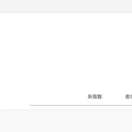
新風聲
書