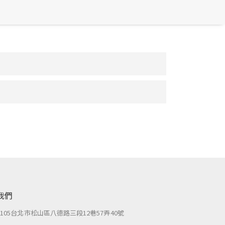
我們
：
105台北市松山區八德路三段12巷57弄40號