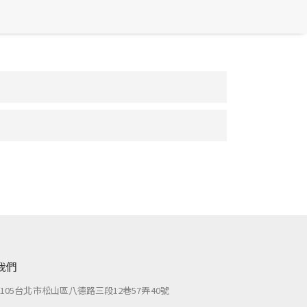
我們
：
105台北市松山區八德路三段12巷57弄40號