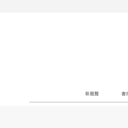
新風聲
書