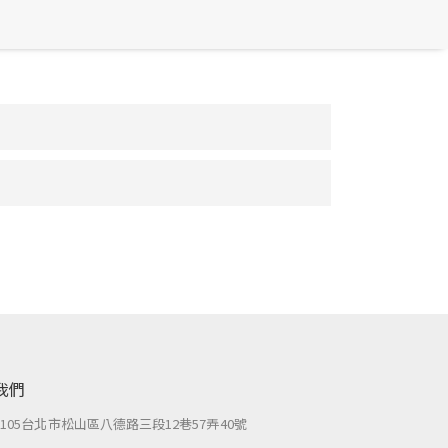
我們
：
105台北市松山區八德路三段12巷57弄40號