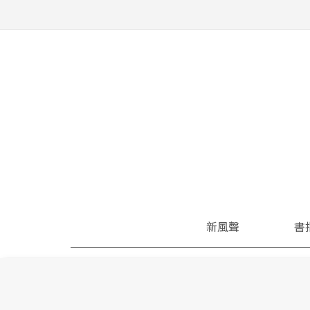
新風聲
書