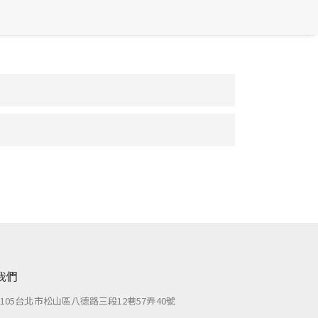
我們
：
105台北市松山區八德路三段12巷57弄40號