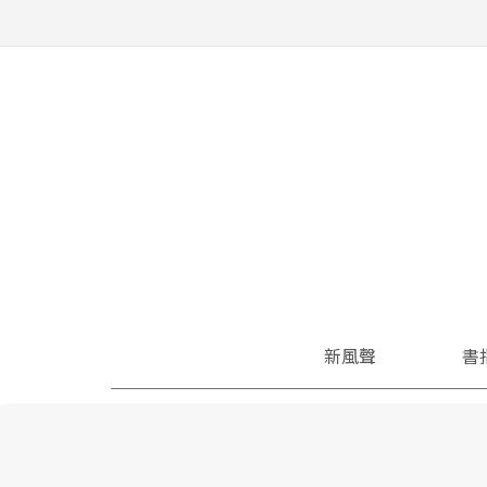
新風聲
書