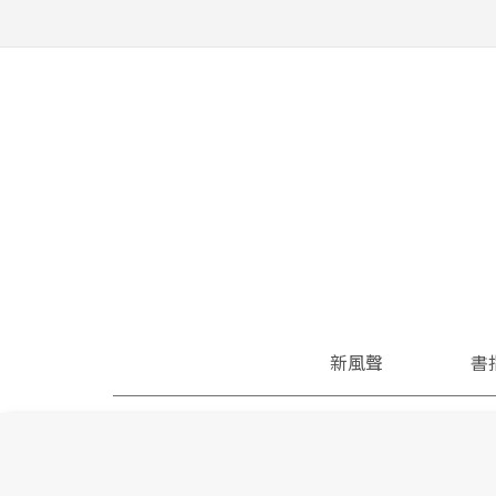
新風聲
書