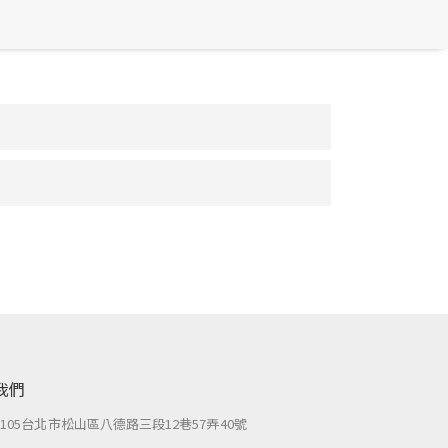
我們
：
105台北市松山區八德路三段12巷57弄40號