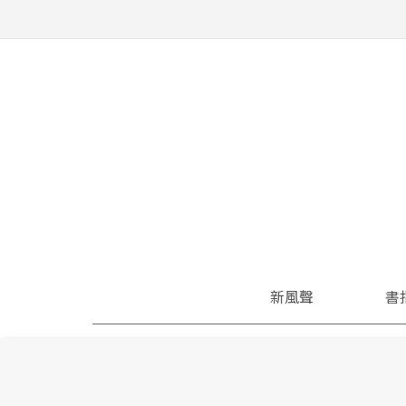
新風聲
書