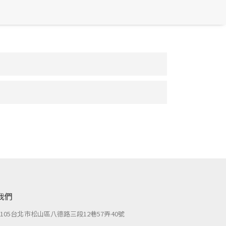
我們
：
105台北市松山區八德路三段12巷57弄40號