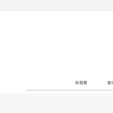
新風聲
書