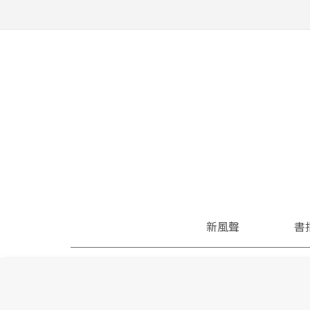
新風聲
書