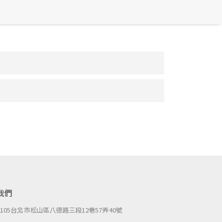
我們
：
105台北市松山區八德路三段12巷57弄40號