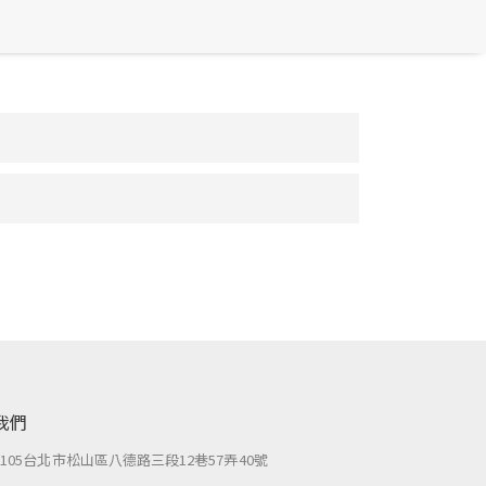
我們
：
105台北市松山區八德路三段12巷57弄40號