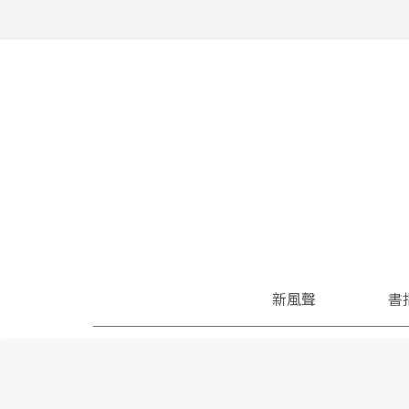
新風聲
書