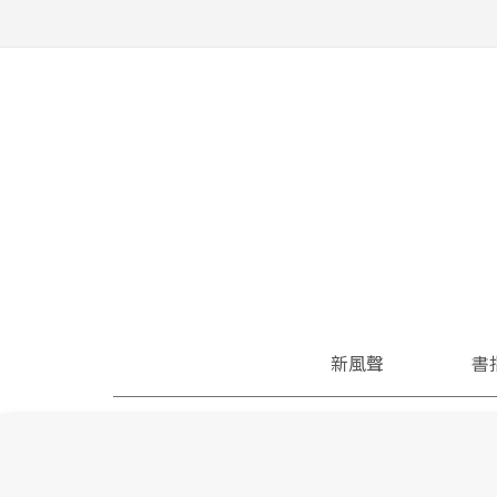
新風聲
書