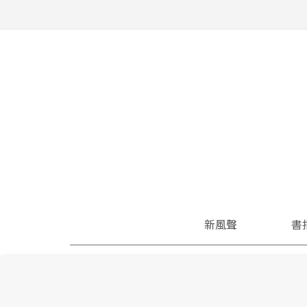
新風聲
書