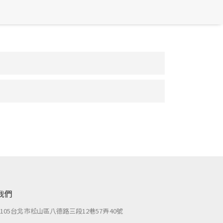
我們
：
105台北市松山區八德路三段12巷57弄40號