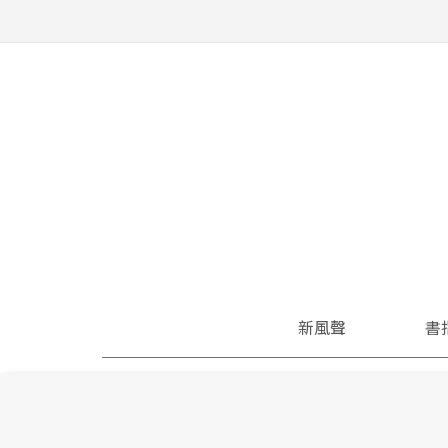
新風聲
書