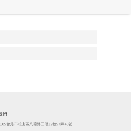
我們
：
105台北市松山區八德路三段12巷57弄40號