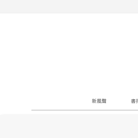
新風聲
書