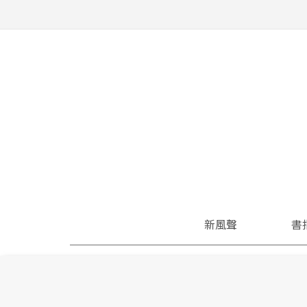
新風聲
書