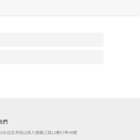
我們
：
105台北市松山區八德路三段12巷57弄40號