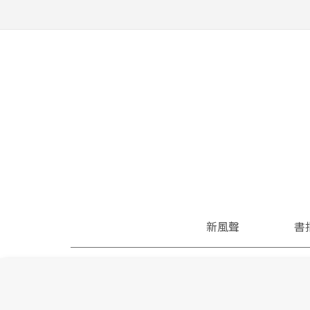
新風聲
書