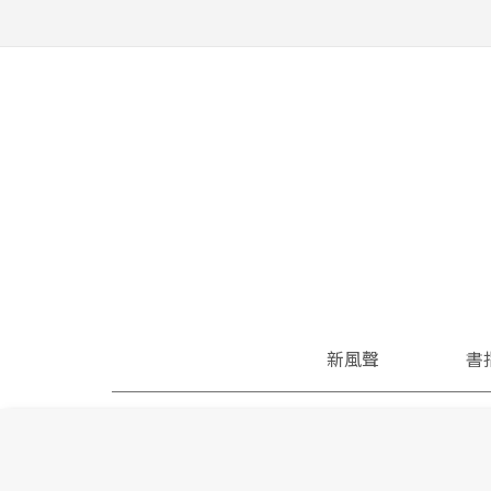
新風聲
書