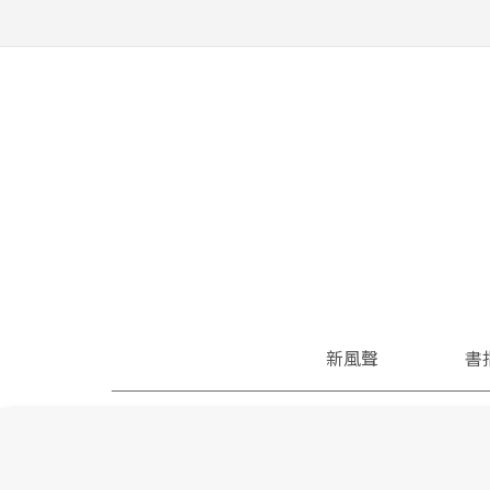
新風聲
書