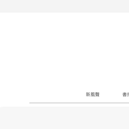
新風聲
書