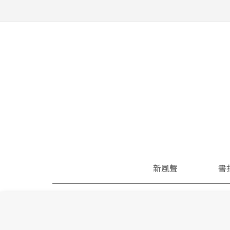
新風聲
書