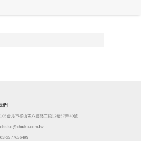
我們
：
105台北市松山區八德路三段12巷57弄40號
：
chiuko@chiuko.com.tw
：
02-25776564
#9