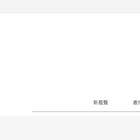
新風聲
書