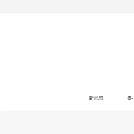
新風聲
書