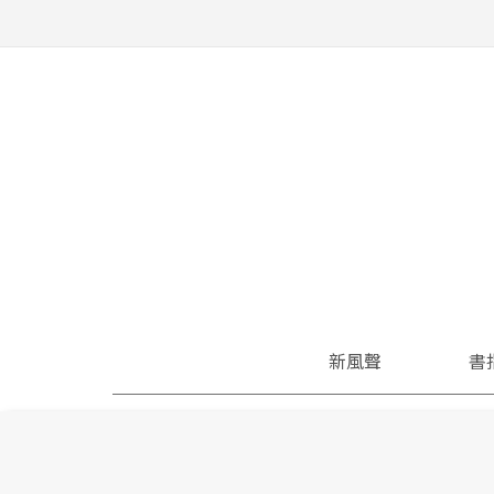
新風聲
書