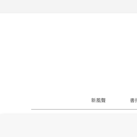
新風聲
書