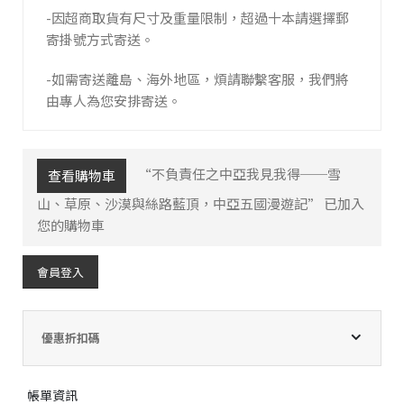
-因超商取貨有尺寸及重量限制，超過十本請選擇郵
寄掛號方式寄送。
-如需寄送離島、海外地區，煩請聯繫客服，我們將
由專人為您安排寄送。
“不負責任之中亞我見我得──雪
查看購物車
山、草原、沙漠與絲路藍頂，中亞五國漫遊記” 已加入
您的購物車
會員登入
優惠折扣碼
帳單資訊