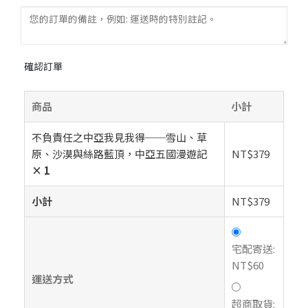
確認訂單
商品
小計
不負責任之中亞我見我得──雪山、草
原、沙漠與絲路藍頂，中亞五國漫遊記
NT$
379
× 1
小計
NT$
379
宅配寄送:
NT$
60
運送方式
超商取貨: