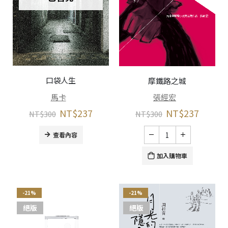
口袋人生
摩鐵路之城
馬卡
張經宏
NT$
237
NT$
237
NT$
300
NT$
300
查看內容
加入購物車
-21%
-21%
絕版
絕版