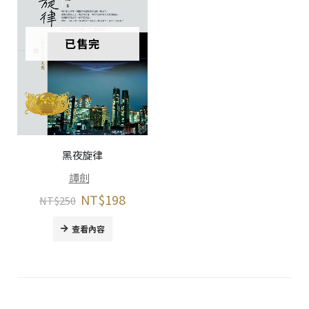
已售完
黑夜旋律
譚劍
NT$
198
NT$
250
查看內容