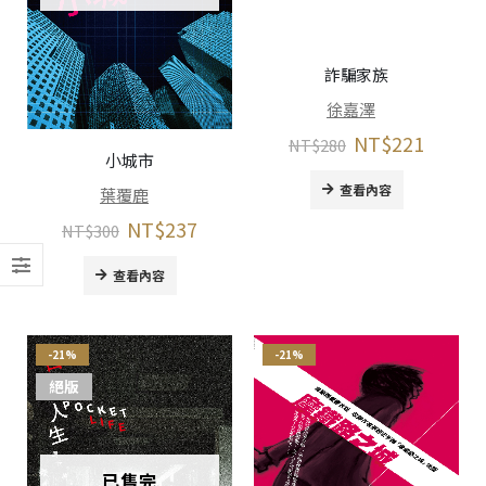
詐騙家族
徐嘉澤
NT$
221
NT$
280
小城市
查看內容
葉覆鹿
NT$
237
NT$
300
查看內容
-21%
-21%
絕版
已售完