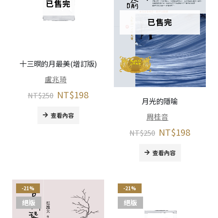
已售完
已售完
十三暝的月最美(增訂版)
盧兆琦
NT$
198
NT$
250
月光的隱喻
查看內容
周桂音
NT$
198
NT$
250
查看內容
-21%
-21%
絕版
絕版