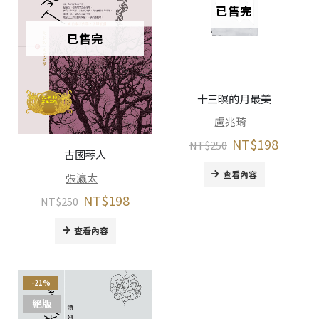
已售完
已售完
十三暝的月最美
盧兆琦
NT$
198
NT$
250
古國琴人
查看內容
張瀛太
NT$
198
NT$
250
查看內容
-21%
絕版