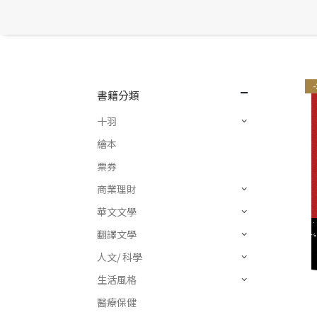
書籍分類
十羽
繪本
票券
商業理財
華文文學
翻譯文學
人文/ 科學
生活風格
醫療保健