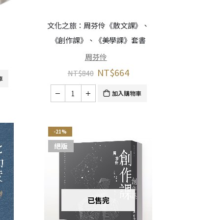
文化之旅：周芬伶《散文課》、
《創作課》、《美學課》套書
周芬伶
NT$
664
NT$
840
車
加入購物車
-21%
絕版
已售完