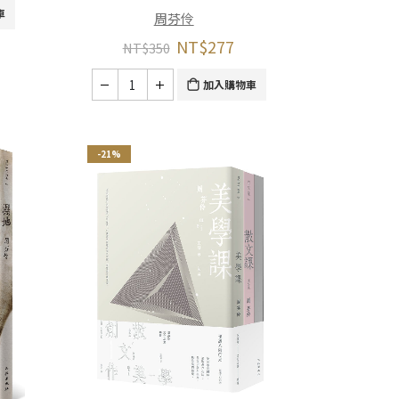
車
周芬伶
NT$
277
NT$
350
加入購物車
-21%