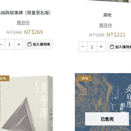
小說與故事課（限量簽名版）
濕地
周芬伶
周芬伶
NT$
269
NT$
340
NT$
221
NT$
280
加入購物車
加入購物
-21%
-21%
已售完