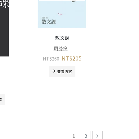
散文課
周芬伶
NT$
205
NT$
260
查看內容
車
1
2