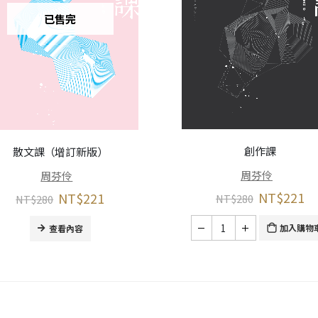
已售完
創作課
散文課（增訂新版）
周芬伶
周芬伶
NT$
221
NT$
221
NT$
280
NT$
280
加入購物
查看內容