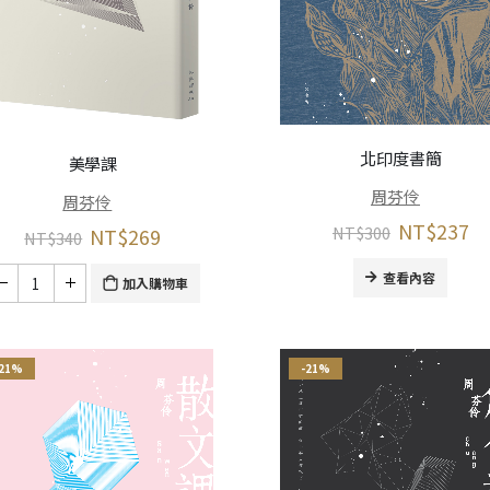
北印度書簡
美學課
周芬伶
周芬伶
NT$
237
NT$
300
NT$
269
NT$
340
查看內容
加入購物車
-21%
-21%