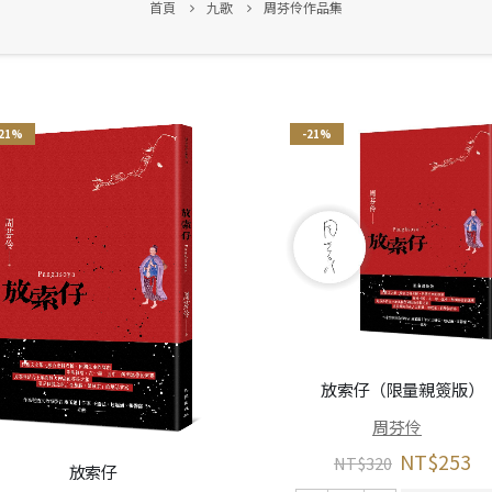
首頁
九歌
周芬伶作品集
-21%
-21%
放索仔（限量親簽版）
周芬伶
NT$
253
NT$
320
放索仔