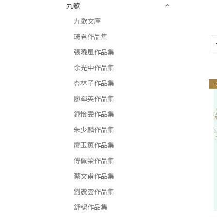
九歌
九歌文庫
琦君作品集
張曉風作品集
余光中作品集
杏林子作品集
廖輝英作品集
鍾怡雯作品集
朱少麟作品集
廖玉蕙作品集
傅佩榮作品集
蔡文甫作品集
劉震雲作品集
舒暢作品集