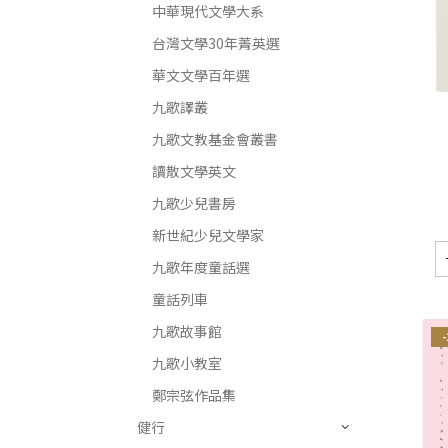
中華現代文學大系
台灣文學30年菁英選
華文文學百年選
九歌譯叢
九歌文教基金會叢書
讀散文學英文
九歌少兒書房
新世紀少兒文學家
九歌年度童話選
童話列車
九歌故事館
九歌小教室
鄭宗弦作品集
健行