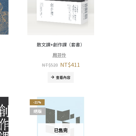
散文課+創作課（套書）
周芬伶
NT$
411
NT$
520
查看內容
-21%
絕版
已售完