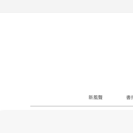
新風聲
書