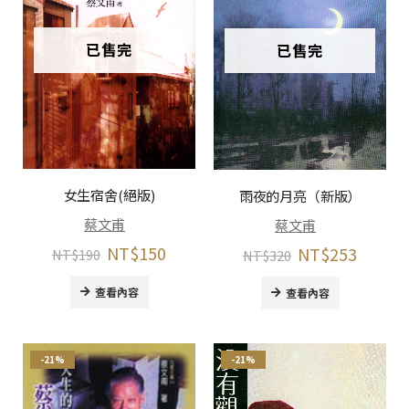
已售完
已售完
女生宿舍(絕版)
雨夜的月亮（新版）
蔡文甫
蔡文甫
NT$
150
NT$
253
NT$
190
NT$
320
查看內容
查看內容
-21%
-21%