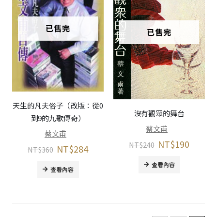
已售完
已售完
天生的凡夫俗子（改版：從0
沒有觀眾的舞台
到9的九歌傳奇）
蔡文甫
蔡文甫
NT$
190
NT$
240
NT$
284
NT$
360
查看內容
查看內容