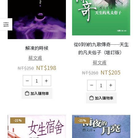
從0到9的九歌傳奇──天生
解凍的時候
的凡夫俗子（增訂版）
蔡文甫
蔡文甫
NT$
198
NT$
250
NT$
205
NT$
260
加入購物車
加入購物車
-21%
-21%