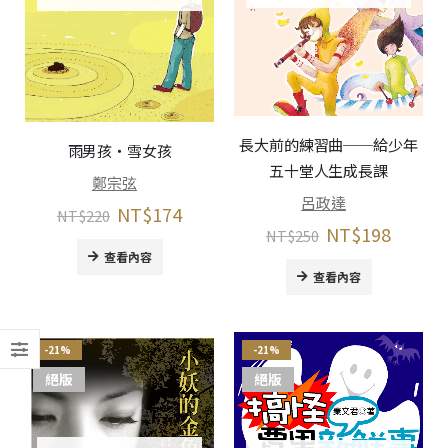
長大前的練習曲──給少年
雨男孩‧雪女孩
五十堂人生成長課
鄭宗弦
呂政達
NT$
174
NT$
220
NT$
198
NT$
250
查看內容
查看內容
-21%
-21%
絕版
絕版