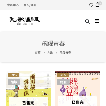
0
會員中心
登入/註冊
飛躍青春
首頁
九歌
飛躍青春
-21%
-21%
絕版
絕版
已售完
已售完