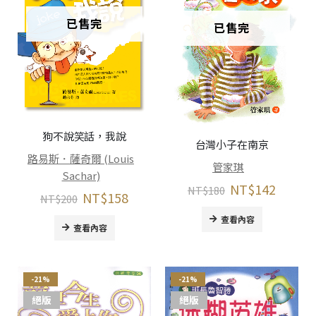
已售完
已售完
狗不說笑話，我說
台灣小子在南京
路易斯．薩奇爾 (Louis
管家琪
Sachar)
NT$
142
NT$
180
NT$
158
NT$
200
查看內容
查看內容
-21%
-21%
絕版
絕版