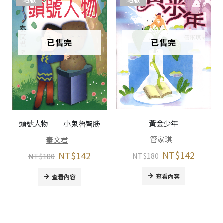
已售完
已售完
黃金少年
頭號人物──小鬼魯智勝
管家琪
秦文君
NT$
142
NT$
142
NT$
180
NT$
180
查看內容
查看內容