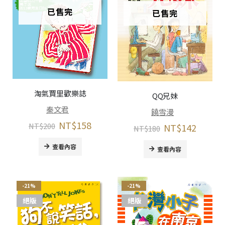
已售完
已售完
淘氣賈里歡樂誌
QQ兄妹
秦文君
饒雪漫
NT$
158
NT$
200
NT$
142
NT$
180
查看內容
查看內容
-21%
-21%
絕版
絕版