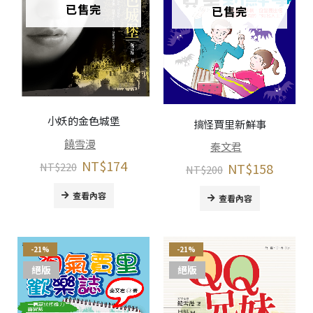
已售完
已售完
小妖的金色城堡
搞怪賈里新鮮事
饒雪漫
秦文君
NT$
174
NT$
220
NT$
158
NT$
200
查看內容
查看內容
-21%
-21%
絕版
絕版