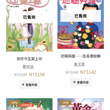
已售完
已售完
迷糊英雄──班長魯智勝
前世今生愛上你
秦文君
鄭宗弦
NT$
142
NT$
180
NT$
158
NT$
200
查看內容
查看內容
-21%
-21%
絕版
絕版