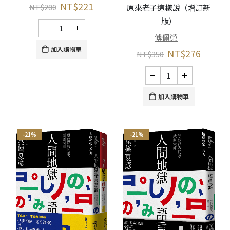
NT$
221
NT$
280
原來老子這樣說（增訂新
版）
傅佩榮
加入購物車
NT$
276
NT$
350
加入購物車
-21%
-21%