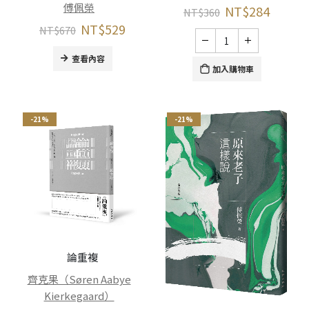
傅佩榮
NT$
284
NT$
360
NT$
529
NT$
670
查看內容
加入購物車
-21%
-21%
論重複
齊克果（Søren Aabye
Kierkegaard）