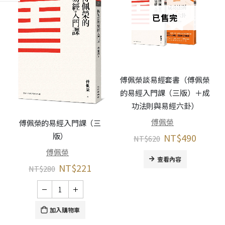
已售完
傅佩榮談易經套書（傅佩榮
的易經入門課（三版）＋成
功法則與易經六卦）
傅佩榮
傅佩榮的易經入門課（三
版）
NT$
490
NT$
620
傅佩榮
查看內容
NT$
221
NT$
280
加入購物車