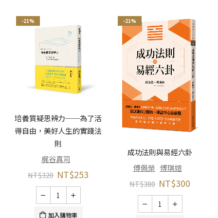
-21%
-21%
培養質疑思辨力──為了活
得自由，美好人生的實踐法
則
成功法則與易經六卦
梶谷真司
傅佩榮
傅琪媗
NT$
253
NT$
320
NT$
300
NT$
380
加入購物車