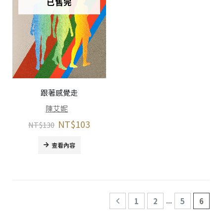
已售完
跟著感覺走
陳艾妮
NT$
103
NT$
130
查看內容
...
1
2
5
6