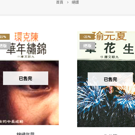
首頁
絕版
-21%
-21%
絕版
絕版
已售完
已售完
錦繡年華