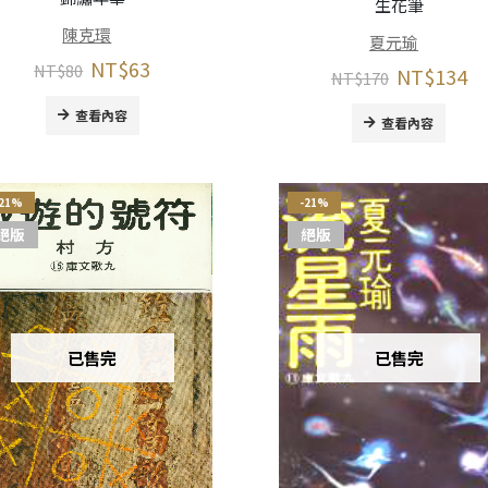
生花筆
陳克環
夏元瑜
NT$
63
NT$
80
NT$
134
NT$
170
查看內容
查看內容
-21%
-21%
絕版
絕版
已售完
已售完