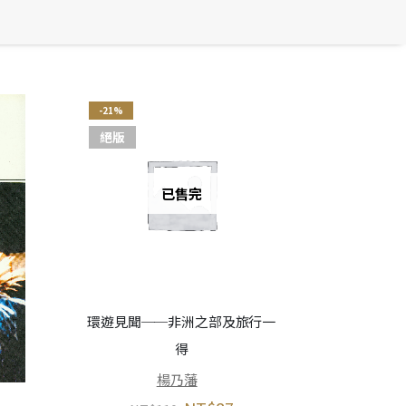
-21%
絕版
已售完
環遊見聞──非洲之部及旅行一
得
楊乃藩