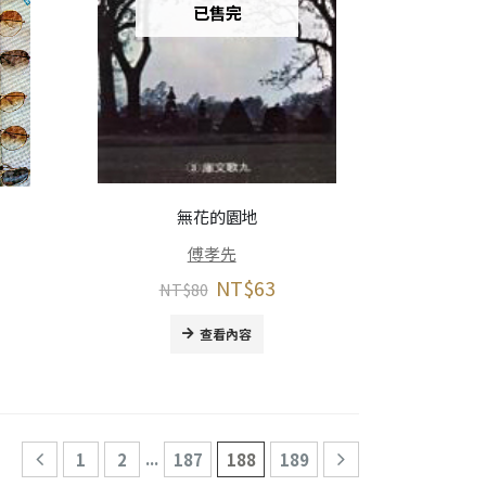
已售完
無花的園地
傅孝先
NT$
63
NT$
80
查看內容
...
1
2
187
188
189