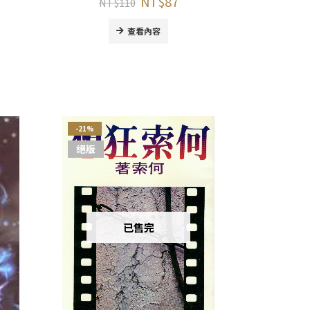
NT$
87
NT$
110
查看內容
-21%
絕版
已售完