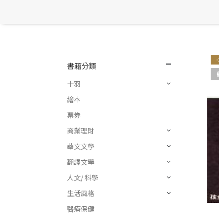
書籍分類
十羽
繪本
票券
商業理財
華文文學
翻譯文學
人文/ 科學
生活風格
醫療保健