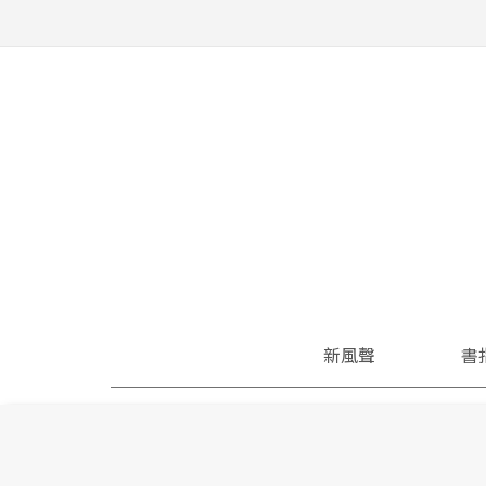
新風聲
書