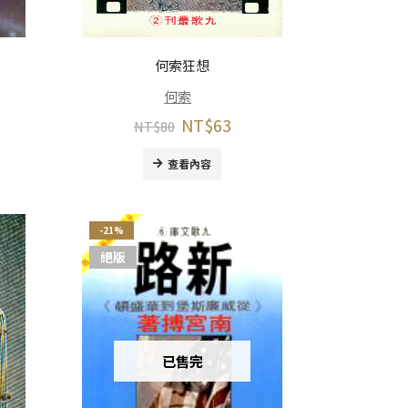
何索狂想
何索
NT$
63
NT$
80
查看內容
-21%
絕版
已售完