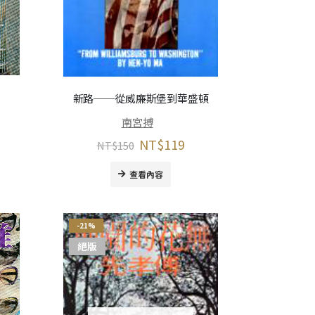
新路──從威廉斯堡到華盛頓
南宮搏
NT$
119
NT$
150
查看內容
-21%
絕版