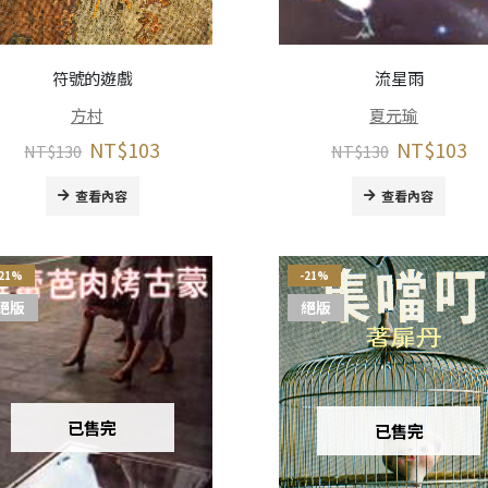
符號的遊戲
流星雨
方村
夏元瑜
NT$
103
NT$
103
NT$
130
NT$
130
查看內容
查看內容
-21%
-21%
絕版
絕版
已售完
已售完