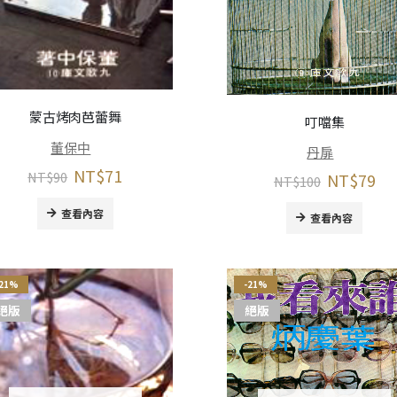
蒙古烤肉芭蕾舞
叮噹集
董保中
丹扉
NT$
71
NT$
90
NT$
79
NT$
100
查看內容
查看內容
-21%
-21%
絕版
絕版