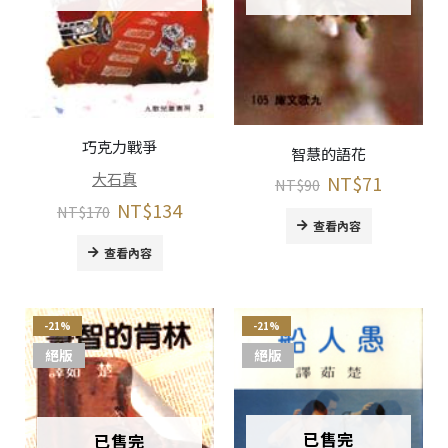
巧克力戰爭
智慧的語花
大石真
NT$
71
NT$
90
NT$
134
NT$
170
查看內容
查看內容
-21%
-21%
絕版
絕版
已售完
已售完