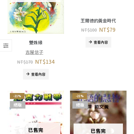
王爾德的黃金時代
NT$
79
NT$
100
雙姝緣
查看內容
吉屋信子
NT$
134
NT$
170
查看內容
-21%
-21%
絕版
絕版
已售完
已售完