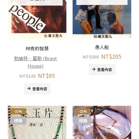
愚人船
林肯的智慧
NT$
205
NT$
260
勃倫特．霍斯 (Brant
House)
查看內容
NT$
95
NT$
120
查看內容
-21%
-21%
絕版
絕版