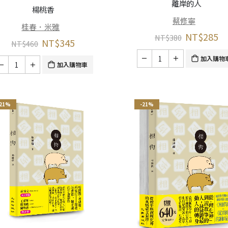
離岸的人
楊桃香
蔡修寧
桂春．米雅
NT$
285
NT$
380
NT$
345
NT$
460
加入購物
加入購物車
-21%
-21%