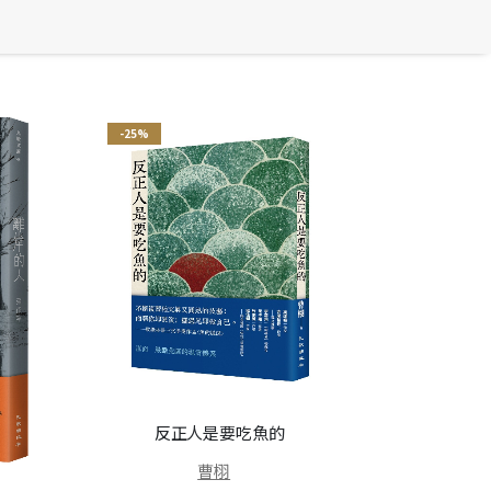
-25%
反正人是要吃魚的
曹栩