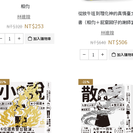
相伨
從放牛班到理化神的真情臺
林連鍠
書（相伨＋屁窒囡仔的謝師
NT$
253
NT$
320
林連鍠
加入購物車
NT$
506
NT$
640
加入購物
-21%
-21%