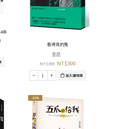
4年
）
看得見的鬼
李昂
NT$
300
車
NT$
380
加入購物車
-21%