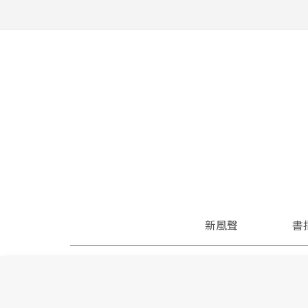
新風聲
書