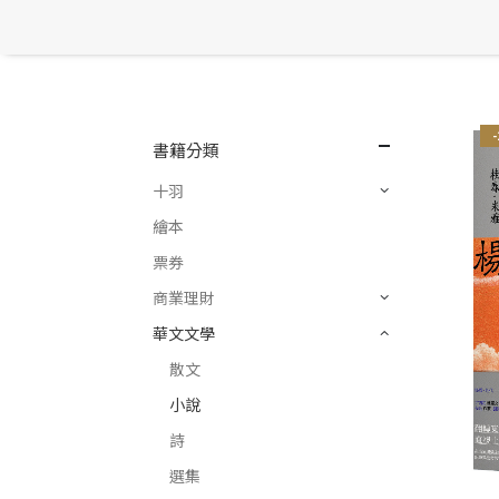
書籍分類
十羽
繪本
票券
商業理財
華文文學
散文
小說
詩
選集