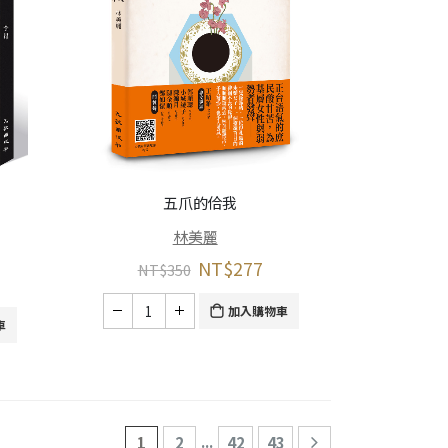
五爪的佮我
林美麗
NT$
277
NT$
350
加入購物車
車
...
1
2
42
43