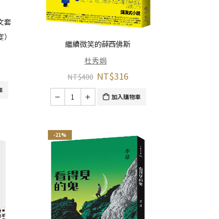
文套
宴）
繼續微笑的薛西佛斯
杜秀娟
NT$
316
NT$
400
車
加入購物車
-21%