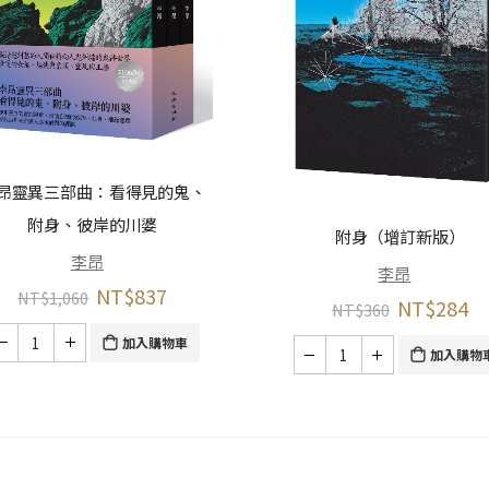
昂靈異三部曲：看得見的鬼、
附身、彼岸的川婆
附身（增訂新版）
李昂
李昂
NT$
837
NT$
1,060
NT$
284
NT$
360
加入購物車
加入購物