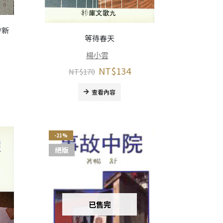
/新
等待春天
楊小雲
NT$
134
NT$
170
查看內容
-21%
絕版
已售完