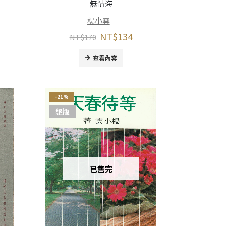
無情海
楊小雲
NT$
134
NT$
170
查看內容
-21%
絕版
已售完