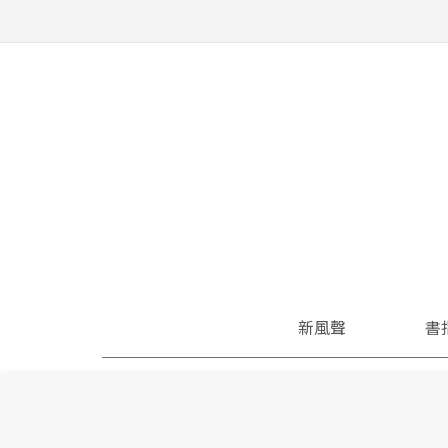
新風聲
書