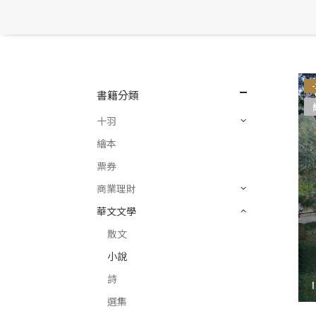
書籍分類
十羽
繪本
票券
商業理財
華文文學
散文
小說
詩
選集