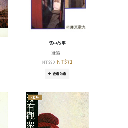
院中故事
舒暢
NT$
71
NT$
90
查看內容
-21%