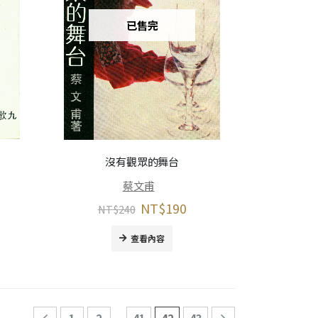
已售完
沒有觀眾的舞台
蔡文甫
NT$
190
NT$
240
查看內容
...