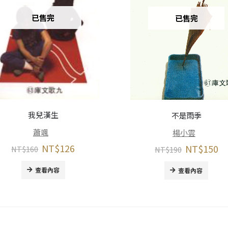
已售完
已售完
我兒漢生
不是雨季
蕭颯
楊小雲
NT$
126
NT$
150
NT$
160
NT$
190
查看內容
查看內容