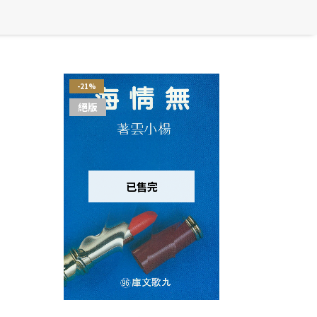
-21%
絕版
已售完