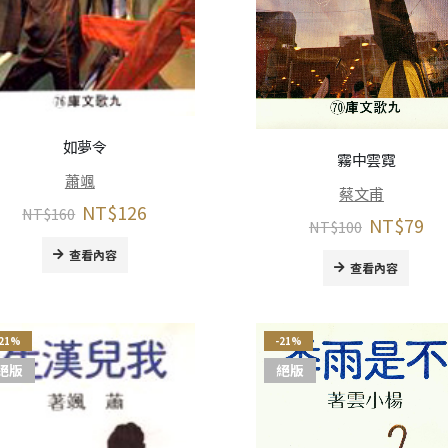
如夢令
霧中雲霓
蕭颯
蔡文甫
NT$
126
NT$
160
NT$
79
NT$
100
查看內容
查看內容
-21%
-21%
絕版
絕版