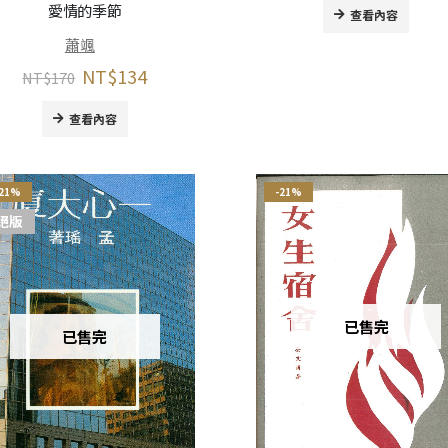
愛情的季節
查看內容
蕭颯
NT$
134
NT$
170
查看內容
-21%
-21%
絕版
已售完
已售完