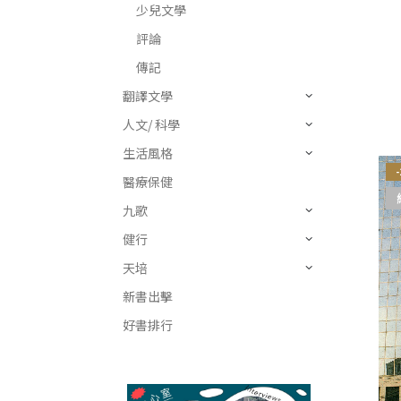
少兒文學
評論
傳記
翻譯文學
人文/ 科學
生活風格
醫療保健
九歌
健行
天培
新書出擊
好書排行