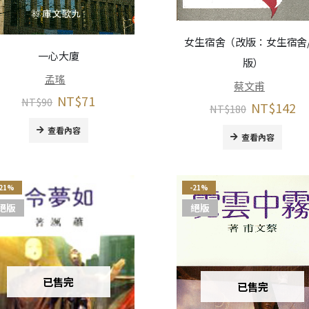
女生宿舍（改版：女生宿舍
一心大廈
版）
孟瑤
蔡文甫
NT$
71
NT$
90
NT$
142
NT$
180
查看內容
查看內容
-21%
-21%
絕版
絕版
已售完
已售完