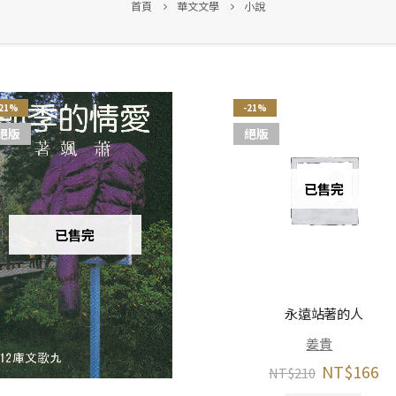
首頁
華文文學
小說
-21%
-21%
絕版
絕版
已售完
已售完
永遠站著的人
姜貴
NT$
166
NT$
210