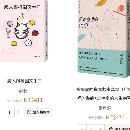
魔人婦科圖文手冊
診療室的真實故事套書（診
蘇軒
裡的傷痕+診療室的人生練
NT$
411
NT$
520
楊重源
加入購物車
NT$
474
NT$
600
加入購物