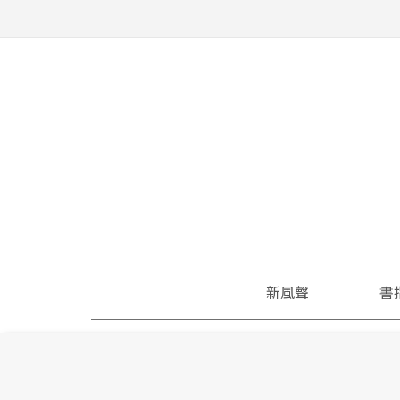
新風聲
書