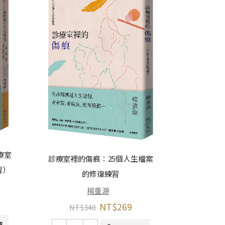
療室
診療室裡的傷痕：25個人生檔案
習）
的修復練習
楊重源
NT$
269
NT$
340
車