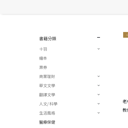
書籍分類
十羽
繪本
票券
商業理財
華文文學
翻譯文學
老
人文/ 科學
教
生活風格
醫療保健