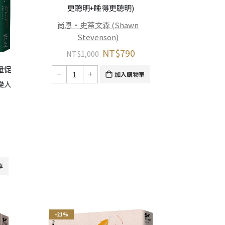
更聰明+睡得更聰明)
尚恩・史蒂文森 (Shawn
Stevenson)
NT$
790
NT$
1,000
量促
加入購物車
變人
車
-21%