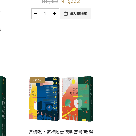
NT$
332
NT$
420
n
加入購物車
n
-21%
這樣吃，這樣睡更聰明套書(吃得