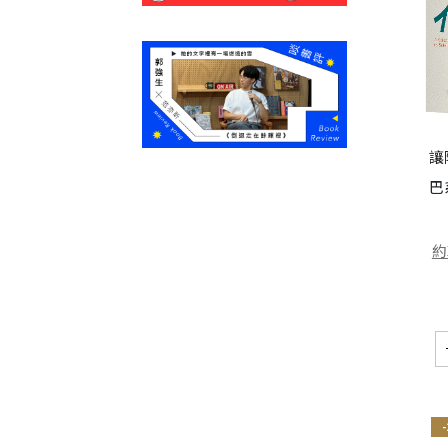
讓
巴
約