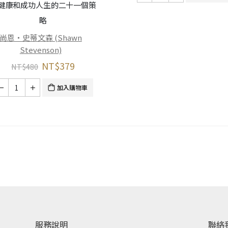
健康和成功人生的二十一個策
略
尚恩・史蒂文森 (Shawn
Stevenson)
NT$
379
NT$
480
加入購物車
服務說明
聯絡