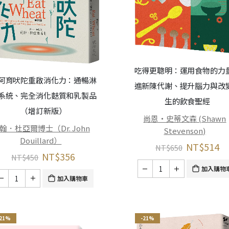
吃得更聰明：運用食物的力
阿育吠陀重啟消化力：通暢淋
進新陳代謝、提升腦力與改
系統、完全消化麩質和乳製品
生的飲食聖經
（增訂新版）
尚恩・史蒂文森 (Shawn
翰．杜亞爾博士（Dr. John
Stevenson)
Douillard）
NT$
514
NT$
650
NT$
356
NT$
450
加入購物
加入購物車
-21%
-21%