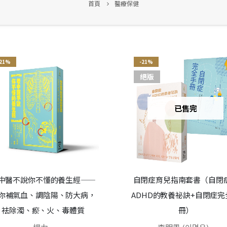
首頁
醫療保健
-21%
-21%
絕版
已售完
中醫不說你不懂的養生經——
自閉症育兒指南套書（自閉
你補氣血、調陰陽、防大病，
ADHD的教養祕訣+自閉症完
祛除濁、瘀、火、毒體質
冊）