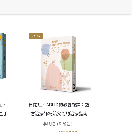
-21%
症、
自閉症、ADHD的教養祕訣︰語
全手
言治療師寫給父母的治療指南
李明恩 (이명은)