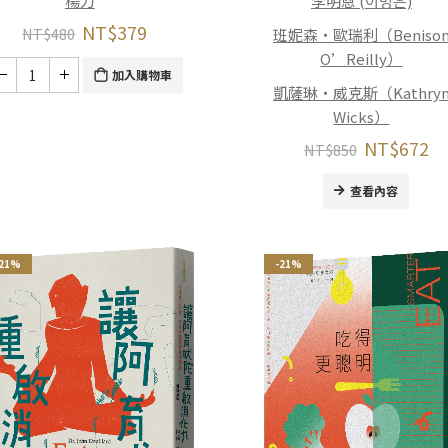
楊力
李明恩 (이명은)
NT$
379
NT$
480
班妮森・歐瑞利（Beniso
O’Reilly）
加入購物車
凱薩琳・威克斯（Kathry
Wicks）
NT$
672
NT$
850
查看內容
-21%
-21%