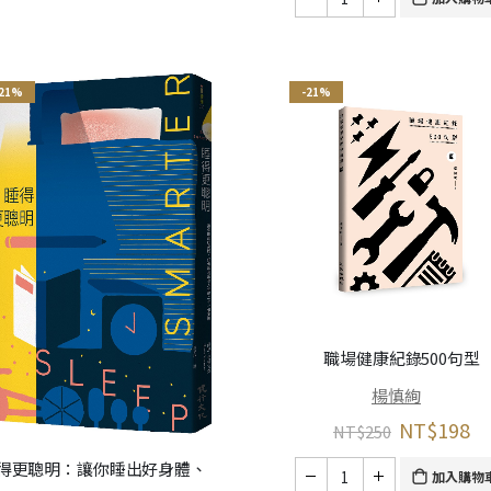
-21%
-21%
職場健康紀錄500句型
楊慎絢
NT$
198
NT$
250
得更聰明：讓你睡出好身體、
加入購物