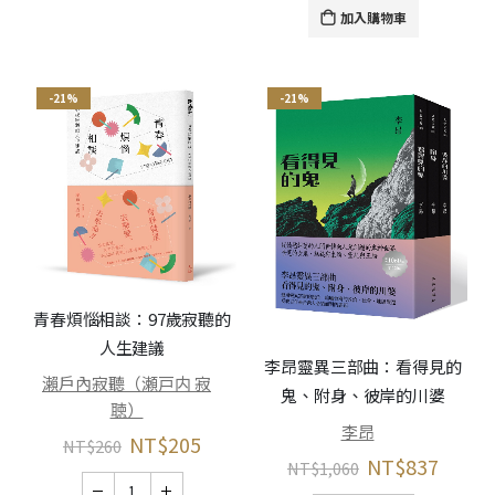
加入購物車
-21%
-21%
青春煩惱相談：97歲寂聽的
人生建議
李昂靈異三部曲：看得見的
瀨戶內寂聽（瀬戸内 寂
鬼、附身、彼岸的川婆
聴）
李昂
NT$
205
NT$
260
NT$
837
NT$
1,060