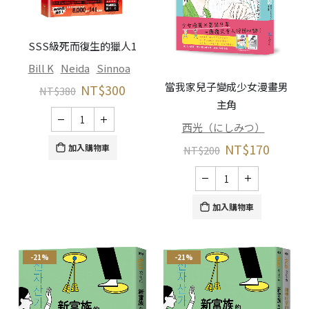
SSS級死而復生的獵人1
Bill K
Neida
Sinnoa
當我家兒子變成少女漫畫男
NT$
300
NT$
380
主角
西光（にしみつ）
NT$
170
加入購物車
NT$
200
加入購物車
-21%
-21%