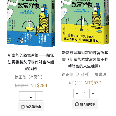
新富族翻轉財富的練習課套
新富族的致富習慣──給無
書（新富族的致富習慣＋翻
法再複製父母世代財富神話
轉財富的人生練習）
的我們
徐正德（서정덕）
詹惠珠
徐正德（서정덕）
NT$
537
NT$
680
NT$
284
NT$
360
加入購物車
加入購物車