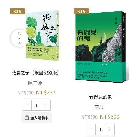
-21%
-21%
花農之子（限量親簽版）
陳二源
NT$
237
NT$
300
看得見的鬼
李昂
NT$
300
NT$
380
加入購物車