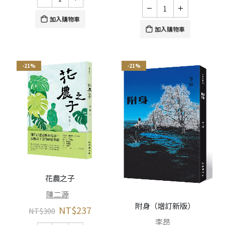
加入購物車
加入購物車
-21%
-21%
花農之子
陳二源
附身（增訂新版）
NT$
237
NT$
300
李昂