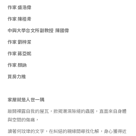
作家 盛浩偉
作家 陳栢青
中興大學台文所副教授 陳國偉
作家 劉梓潔
作家 蔣亞妮
作家 顏訥
買房力推
家屋就是人世一隅
敲開裸露自我的屋瓦，掀揭潮濕隙縫的蟲居，直面來自身體
與空間的傷痛，
讀著何玟珒的文字，在糾結的親緣間尋找化解，身心獲得近