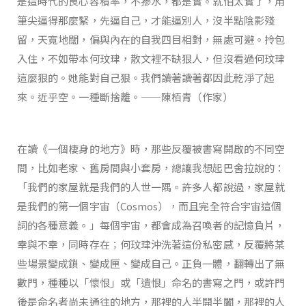
是這時代的良心容積率，不摻水，都是實。就怕太實了，用
筆尖逼得那麼緊，先逼自己，才能逼別人，沒半點陰影殘
留，天寬地闊，偏與內在的自我四目相對，無處可避。拎包
入住，不如帶本何玟珒，散文裡不缺狠人，但沒看過何玟珒
這麼狠的。她能對自己狠。我們讀著讀著都因此乾淨了起
來。近乎空。一種斷捨離。——陳栢青（作家）
在讀《一個棲身的地方》時，那些反覆被書寫開啟的不同空
間，比如老家、舊房間與小套房，總讓我想起巴舍拉說的：
「我們的家屋就是我們的人世一隅。許多人都說過，家屋就
是我們的第一個宇宙（Cosmos），而且完全符合宇宙這個
詞的各種意義。」每個宇宙，都會成為召喚者的記憶負片，
幸與不幸，同時存在；何玟珒沖洗著這份私密感，反覆將某
些場景變成鎖、變成匣、變成自己。正負一體，翻轉出了無
數門，種種以「懷恨」或「遺恨」命名的書寫之門，或許門
後是命名者尚未通往的地方，那裡的人半開半闔，那裡的人