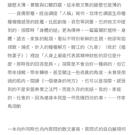
牆壁太薄、實聲與幻聽四竄，這本散文集的牆壁也是薄的
——皮膚那種。經由調度「人稱」寫作，玟珒也調度生命種
種複雜感受的距離。比起創傷、哀愁等詞彙，也許她文中提
到的、按摩時「身體的結」更為傳神。一篇篇關於居所、身
體、語言、家族的點按，看似不特別新鮮的主題，她卻有如
揉散、燒炙、針入的種種解方。韓江的〈九章〉（收於《植
物妻子》）裡說「人身上最能代表其精神狀態的部位是什
麼，那時我的回答是肩。」按摩是不會治好一種病的，但它
帶來接觸，帶來轉移，甚至關注一些奇異的角度、未曾使用
過的肌肉。閱讀《一個棲身的地方》，也可以是按摩。感受
到的不是安居樂業之法門，而是久存的氣結。我的、家庭
的、社會的。因為棲身本就是一件危機四伏的事。——作家
馬翊航
一本向外同時也向內質問的散文書寫，質問式的自白展現何