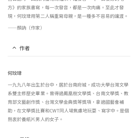
方》的家族書寫，每一次發音，都是一次肉痛。至此才發
現，何玟珒用第二人稱重寫母親，是一種多不容易的讓渡。
——
顏訥（作家）
作者
何玟珒
一九九八年出生於台中，居於台南府城，成功大學台灣文學
系雙主修歷史畢業。曾得過鳳凰樹文學獎、台南文學獎、教
育部文藝創作獎、台灣文學金典獎等獎項，拿過國藝會補
助，在文學獎比賽和CWT同人場焦慮地玩耍、寫字中。是個
熱衷於養紙片男人的女子。