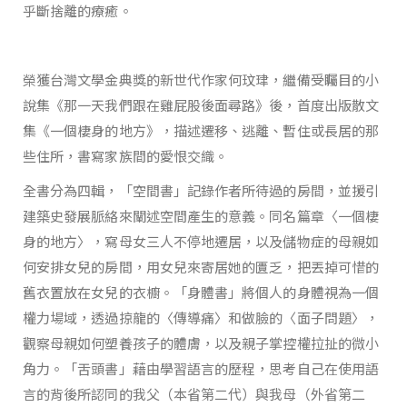
乎斷捨離的療癒。
榮獲台灣文學金典獎的新世代作家何玟珒，繼備受矚目的小
說集《那一天我們跟在雞屁股後面尋路》後，首度出版散文
集《一個棲身的地方》，描述遷移、逃離、暫住或長居的那
些住所，書寫家族間的愛恨交織。
全書分為四輯，「空間書」記錄作者所待過的房間，並援引
建築史發展脈絡來闡述空間產生的意義。同名篇章〈一個棲
身的地方〉，寫母女三人不停地遷居，以及儲物症的母親如
何安排女兒的房間，用女兒來寄居她的匱乏，把丟掉可惜的
舊衣置放在女兒的衣櫥。「身體書」將個人的身體視為一個
權力場域，透過掠龍的〈傳導痛〉和做臉的〈面子問題〉，
觀察母親如何塑養孩子的體膚，以及親子掌控權拉扯的微小
角力。「舌頭書」藉由學習語言的歷程，思考自己在使用語
言的背後所認同的我父（本省第二代）與我母（外省第二