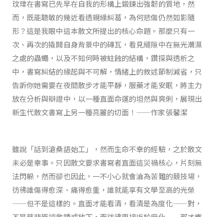
玟珒在書寫已先早在自我的形構上鍛鍊出強韌的質地，然
而，既能聰敏的幾近看透親緣糾葛，為何悲傷仍然如影隨
形？這是我眼中這本散文所提出的核心命題。那麼只有一
次、再次的撬開自身背景中的磚瓦，看見縫隙中在無光潮濕
之處的蟲蠅，以及不知何時被蛀蝕的結構，鑽探與透析之
中，書寫糾結的緣起與不可解，情緒上的敘述節制減省，只
告訴你她需要在夜間散步才能平靜，服藥才能安眠，將主力
放在分析與辯證中，以一種直面命運的坦然與爽俐，展現出
新生代散文書寫上另一種亮麗的切面！——作家張馨潔
雖說「話到滄桑語始工」，然而生命不幸的經驗，之於散文
未必是幸事。只因散文要求書寫者直面這災禍核心，片刻無
法閃躲，然而卻也因此，一不小心就會淪為苦難的競技場，
彷彿誰傷得愈深、痛得愈重，誰就能享有文學至高的光榮
——但不是這樣的。直面才能看清，看清是為度化——對，
不是慈悲原諒救贖或放下，而彷彿更接近於度化——那才應