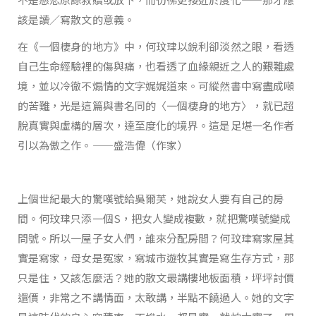
該是讀／寫散文的意義。
在《一個棲身的地方》中，何玟珒以銳利卻淡然之眼，看透
自己生命經驗裡的傷與痛，也看透了血緣親近之人的艱難處
境，並以冷徹不煽情的文字娓娓道來。可縱然書中寫盡成噸
的苦難，光是這篇與書名同的〈一個棲身的地方〉，就已超
脫真實與虛構的層次，達至度化的境界。這是足堪一名作者
引以為傲之作。——盛浩偉（作家）
上個世紀最大的驚嘆號給吳爾芙，她說女人要有自己的房
間。何玟珒只添一個S，把女人變成複數，就把驚嘆號變成
問號。所以一屋子女人們，誰來分配房間？何玟珒寫家屋其
實是寫家，母女是冤家，寫城市遊牧其實是寫生存方式，那
只是住，又該怎麼活？她的散文最講樓地板面積，坪坪討價
還價，非常之不講情面，太敢講，半點不饒過人。她的文字