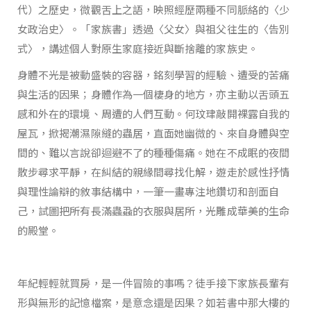
代）之歷史，微觀舌上之語，映照經歷兩種不同脈絡的〈少
女政治史〉。「家族書」透過〈父女〉與祖父往生的〈告別
式〉，講述個人對原生家庭接近與斷捨離的家族史。
身體不光是被動盛裝的容器，銘刻學習的經驗、遭受的苦痛
與生活的因果；身體作為一個棲身的地方，亦主動以舌頭五
感和外在的環境、周遭的人們互動。何玟珒敲開裸露自我的
屋瓦，掀揭潮濕隙縫的蟲居，直面她幽微的、來自身體與空
間的、難以言說卻迴避不了的種種傷痛。她在不成眠的夜間
散步尋求平靜，在糾結的親緣間尋找化解，遊走於感性抒情
與理性論辯的敘事結構中，一筆一畫專注地鑽切和剖面自
己，試圖把所有長滿蟲蝨的衣服與居所，光雕成華美的生命
的殿堂。
年紀輕輕就買房，是一件冒險的事嗎？徒手接下家族長輩有
形與無形的記憶檔案，是意念還是因果？如若書中那大樓的