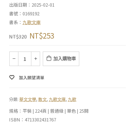
出版日期：2025-02-01
書號：0169192
書系：
九歌文庫
NT$
253
NT$
320
加入購物車
加入願望清單
分類:
華文文學
,
散文
,
九歌文庫
,
九歌
規格：平裝 | 224頁 | 普通級 | 單色 | 25開
ISBN：4713302431767