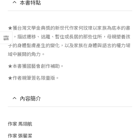
本書特點
★獲台灣文學金典獎的新世代作家何玟珒以家族為底本的書
寫，描述遷移、逃離、暫住或長居的那些住所，母親塑養孩
子的身體髮膚產生的變化，以及家族在身體與語言的權力場
域中展開的角力。
★本書獲國藝會創作補助。
★作者親筆簽名限量版。
內容簡介
作家 馬翊航
作家 張馨潔