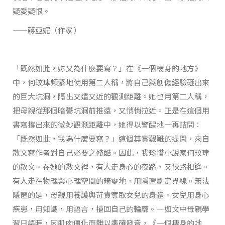
疑愛疑恨。
——蔣亞妮（作家）
「既然如此，妳又為什麼要寫？」在《一個棲身的地方》
中，何玟珒頻繁地使用第二人稱，將自己與創傷經驗砸出來
的巨大坑洞，隔出又遠又近的觀測距離。她也用第二人稱，
把母親從那個暗鬱坑洞前推遠，又悄悄拉近。正是在這個用
書寫撐出來的微妙觀測距離中，她得以警醒地一再詰問：
「既然如此，我為什麼要寫？」這個其實艱難的提問，來自
散文寫作者對自己必要之殘酷。因此，我珍惜小說家何玟珒
的散文。在她的散文裡，有人走身心的夜路，又狹路相逢。
有人走在物理與心理空間的畸零地，用隱匿劃定界線。無法
隱匿的是，母親用養護與苛責奪取女兒的身體。女兒用身心
疾患，用知識，用語言，搶回自己的輪廓。一如文中母親學
習日語時，因肌肉僵化而難以準確發音，《一個棲身的地