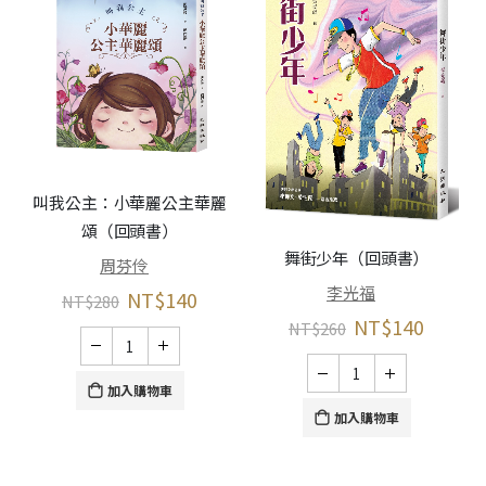
叫我公主：小華麗公主華麗
頌（回頭書）
春
舞街少年（回頭書）
周芬伶
李光福
NT$
140
NT$
280
NT$
140
NT$
260
加入購物車
加入購物車