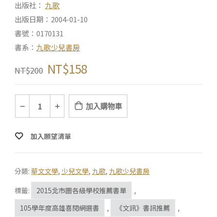
出版社：
九歌
出版日期：2004-01-10
書號：0170131
書系：
九歌少兒書房
NT$
158
NT$
200
加入購物車
加入願望清單
分類:
華文文學
,
少兒文學
,
九歌
,
九歌少兒書房
標籤:
2015北市圖各級學校推薦書單
,
105學年度高雄喜閱網選書
,
《文訊》書訊推薦
,