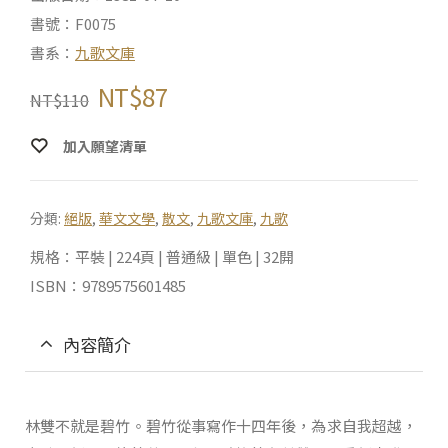
書號：F0075
書系：
九歌文庫
NT$
87
NT$
110
加入願望清單
分類:
絕版
,
華文文學
,
散文
,
九歌文庫
,
九歌
規格：平裝 | 224頁 | 普通級 | 單色 | 32開
ISBN：9789575601485
內容簡介
林雙不就是碧竹。碧竹從事寫作十四年後，為求自我超越，