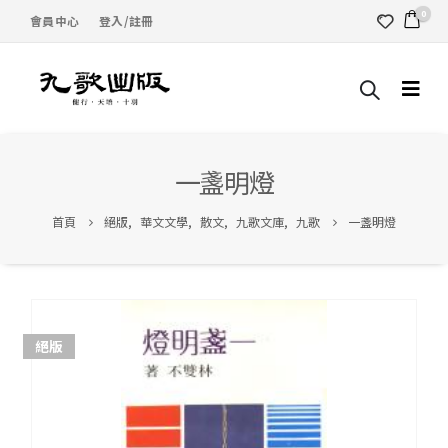
0
會員中心
登入/註冊
一盞明燈
首頁
絕版
,
華文文學
,
散文
,
九歌文庫
,
九歌
一盞明燈
絕版