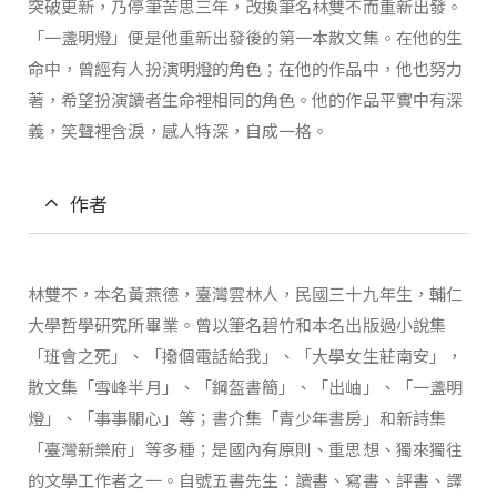
突破更新，乃停筆苦思三年，改換筆名林雙不而重新出發。
「一盞明燈」便是他重新出發後的第一本散文集。在他的生
命中，曾經有人扮演明燈的角色；在他的作品中，他也努力
著，希望扮演讀者生命裡相同的角色。他的作品平實中有深
義，笑聲裡含淚，感人特深，自成一格。
作者
林雙不，本名黃燕德，臺灣雲林人，民國三十九年生，輔仁
大學哲學研究所畢業。曾以筆名碧竹和本名出版過小說集
「班會之死」、「撥個電話給我」、「大學女生莊南安」，
散文集「雪峰半月」、「鋼盔書簡」、「出岫」、「一盞明
燈」、「事事關心」等；書介集「青少年書房」和新詩集
「臺灣新樂府」等多種；是國內有原則、重思想、獨來獨往
的文學工作者之一。自號五書先生：讀書、寫書、評書、譯