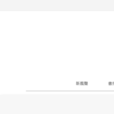
新風聲
書