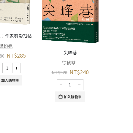
反正人是
：作家剪影72帖
曹
吳鈞堯
尖峰巷
NT$
285
NT$
380
80
徐禎苓
NT$
240
NT$
320
加
加入購物車
加入購物車