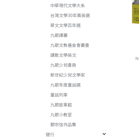
中華現代文學大系
台灣文學30年菁英選
華文文學百年選
九歌譯叢
九歌文教基金會叢書
讀散文學英文
楊桃香
世界是野獸的（增訂新版）
N
九歌少兒書房
桂春．米雅
楊莉敏
新世紀少兒文學家
NT$
345
NT$
460
NT$
240
NT$
320
九歌年度童話選
童話列車
加入購物車
加入購物車
九歌故事館
九歌小教室
鄭宗弦作品集
健行