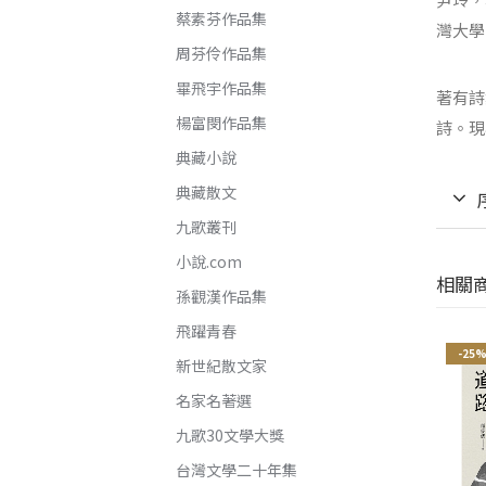
蔡素芬作品集
灣大學
周芬伶作品集
畢飛宇作品集
著有詩
楊富閔作品集
詩。現
典藏小說
典藏散文
九歌叢刊
小說.com
相關
孫觀漢作品集
飛躍青春
-25%
-25%
-25
新世紀散文家
名家名著選
九歌30文學大獎
台灣文學二十年集