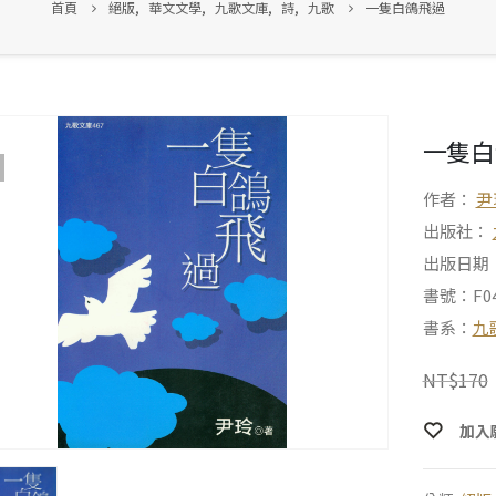
首頁
絕版
,
華文文學
,
九歌文庫
,
詩
,
九歌
一隻白鴿飛過
一隻白
作者：
尹
出版社：
出版日期：1
書號：F04
書系：
九
NT$
170
加入