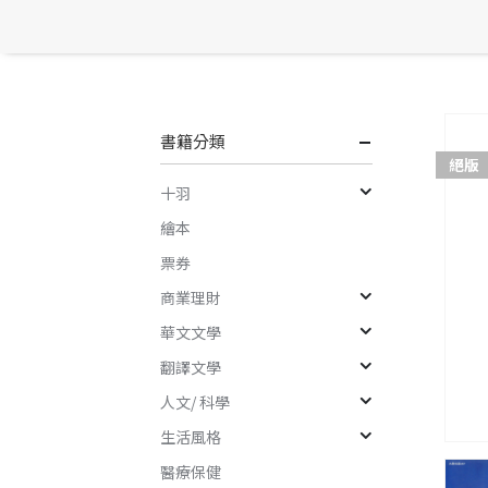
書籍分類
絕版
十羽
繪本
票券
商業理財
華文文學
翻譯文學
人文/ 科學
生活風格
醫療保健