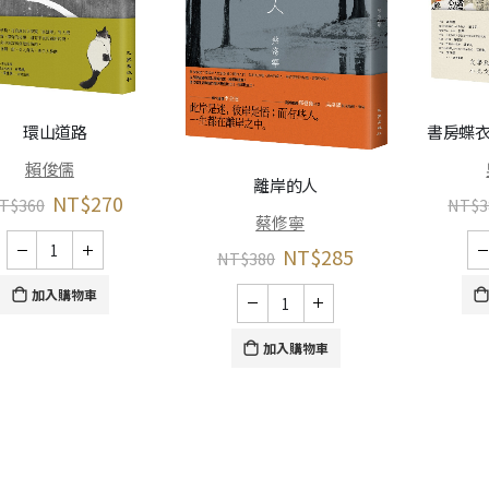
環山道路
書房蝶衣
賴俊儒
離岸的人
NT$
270
T$
360
NT$
3
蔡修寧
NT$
285
NT$
380
加入購物車
加入購物車