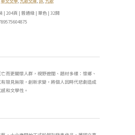
,
華文文學
,
九歌文庫
,
詩
,
九歌
 204頁 | 普通級 | 單色 | 32開
89575604875
死亡而更關懷人群，視野遼闊、題材多樣：懷鄉、
以有限見無限，創新求變，將個人因時代悲劇造成
代感和文學性。
文藝，十六歲開始正式於報刊發表作品。獲國立臺