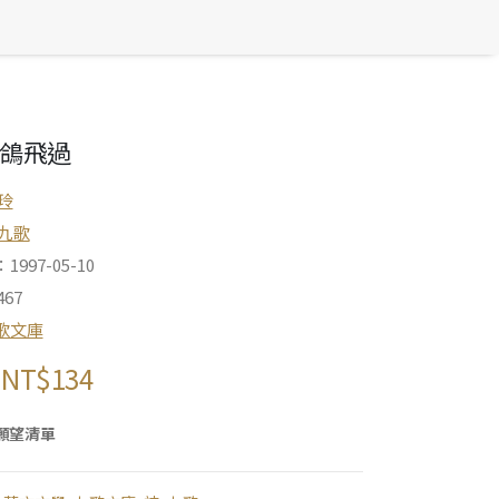
鴿飛過
玲
九歌
997-05-10
67
歌文庫
NT$
134
願望清單