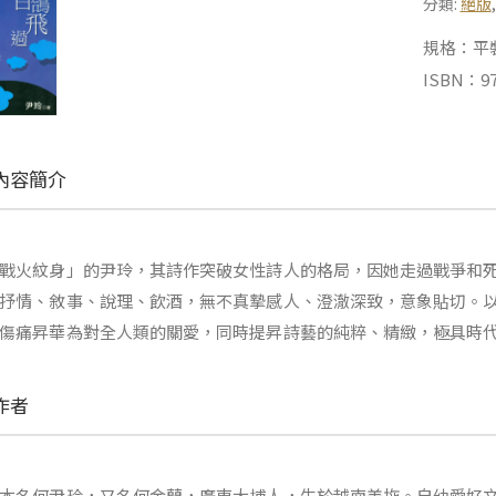
分類:
絕版
規格：平裝 |
ISBN：97
內容簡介
戰火紋身」的尹玲，其詩作突破女性詩人的格局，因她走過戰爭和
抒情、敘事、說理、飲酒，無不真摯感人、澄澈深致，意象貼切。
傷痛昇華為對全人類的關愛，同時提昇詩藝的純粹、精緻，極具時
作者
本名何尹玲，又名何金蘭，廣東大埔人，生於越南美拖。自幼愛好