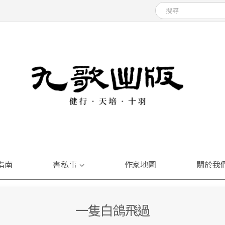
指南
書私事
作家地圖
關於我
一隻白鴿飛過