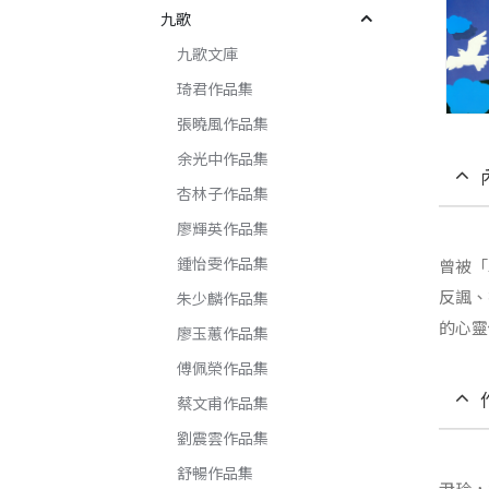
九歌
九歌文庫
琦君作品集
張曉風作品集
余光中作品集
杏林子作品集
廖輝英作品集
鍾怡雯作品集
曾被「
反諷、
朱少麟作品集
的心靈
廖玉蕙作品集
傅佩榮作品集
蔡文甫作品集
劉震雲作品集
舒暢作品集
尹玲，