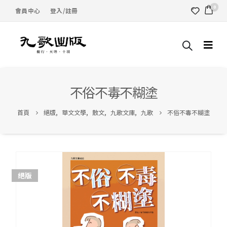
0
會員中心
登入/註冊
不俗不毒不糊塗
首頁
絕版
,
華文文學
,
散文
,
九歌文庫
,
九歌
不俗不毒不糊塗
絕版