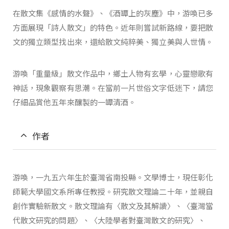
在散文集《感情的水聲》、《酒罈上的灰塵》中，游喚已多
方面展現「詩人散文」的特色。近年則嘗試新路線，要把散
文的獨立類型找出來，還給散文純粹美、獨立美與人世情。
游喚「重量級」散文作品中，鄉土人物有玄學，心靈戀歌有
神話，現象觀察有思潮。在當前一片世俗文字低迷下，請您
仔細品賞他五年來釀製的一罈清酒。
作者
游喚，一九五六年生於臺灣省南投縣。文學博士，現任彰化
師範大學國文系所專任教授。研究散文理論二十年，並親自
創作實驗新散文。散文理論有〈散文及其解讀〉、〈臺灣當
代散文研究的問題〉、〈大陸學者對臺灣散文的研究〉、