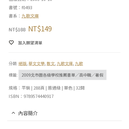
書號：f0493
書系：
九歌文庫
NT$
149
NT$
188
加入願望清單
分類:
絕版
,
華文文學
,
散文
,
九歌文庫
,
九歌
標籤:
2009北市圖各級學校推薦書單／高中職／暑假
規格：平裝 | 288頁 | 普通級 | 單色 | 32開
ISBN：9789574440917
內容簡介