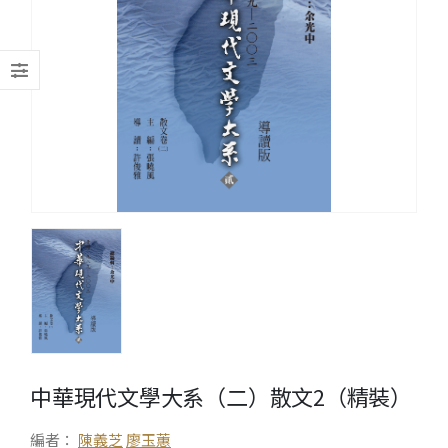
中華現代文學大系（二）散文2（精裝）
編者：
陳義芝
廖玉蕙